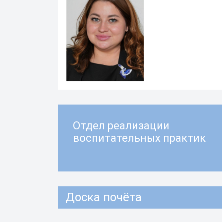
Отдел реализации
воспитательных практик
Доска почёта