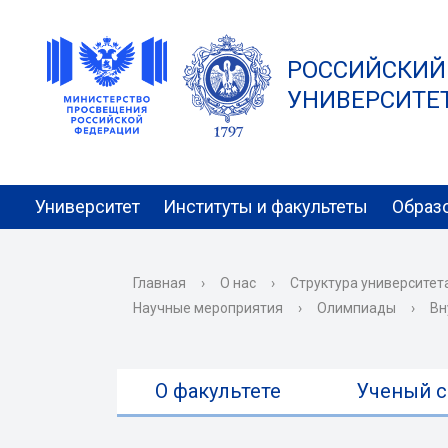
РОССИЙСКИЙ
УНИВЕРСИТЕТ 
Университет
Институты и факультеты
Образ
Главная
›
О нас
›
Структура университет
Научные мероприятия
›
Олимпиады
›
Вн
О факультете
Ученый с