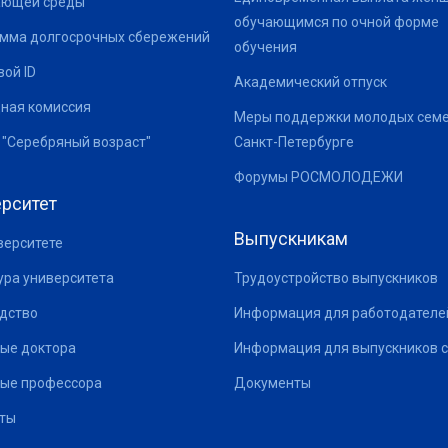
ающей среды
обучающимся по очной форме
мма долгосрочных сбережений
обучения
ой ID
Академический отпуск
ная комиссия
Меры поддержки молодых семе
 "Серебряный возраст"
Санкт-Петербурге
Форумы РОСМОЛОДЕЖИ
рситет
Выпускникам
верситете
ура университета
Трудоустройство выпускников
дство
Информация для работодателе
ые доктора
Информация для выпускников с
ые профессора
Документы
ты