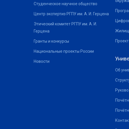
окруж
Студенческое научное общество
Програ
Центр экспертиз РГПУ им. А. И. Герцена
Цифров
Этический комитет РГПУ им. А. И.
Жилищ
Герцена
Проект
Гранты и конкурсы
Национальные проекты России
Униве
Новости
Об уни
Структ
Руково
Почётн
Почётн
Контак