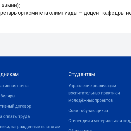
 химии);
ретарь оргкомитета олимпиады – доцент кафедры не
удникам
Студентам
ативная почта
Управление реализации
воспитательных практик и
юбиляры
молодёжных проектов
тивный договор
Совет обучающихся
а оплаты труда
Стипендии и материальная по
ники, награжденные по итогам