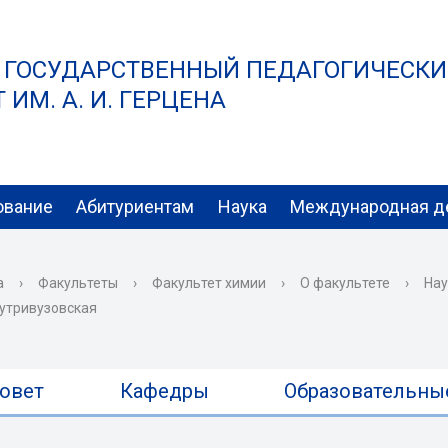
 ГОСУДАРСТВЕННЫЙ ПЕДАГОГИЧЕСК
ИМ. А. И. ГЕРЦЕНА
ование
Абитуриентам
Наука
Международная д
а
›
Факультеты
›
Факультет химии
›
О факультете
›
Нау
утривузовская
овет
Кафедры
Образовательны