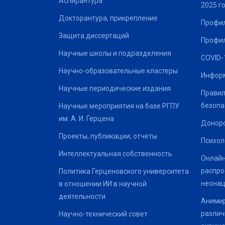
Аспирантура
2025 г
Докторантура, прикрепление
Профил
Защита диссертаций
Профил
Научные школы и подразделения
COVID-
Научно-образовательные кластеры
Информ
Научные периодические издания
Правил
безопа
Научные мероприятия на базе РГПУ
им. А. И. Герцена
Донор
Проекты, публикации, отчеты
Психол
Интеллектуальная собственность
Онлайн
распро
Политика Герценовского университета
неонац
в отношении ИИ в научной
деятельности
Анимир
различ
Научно-технический совет