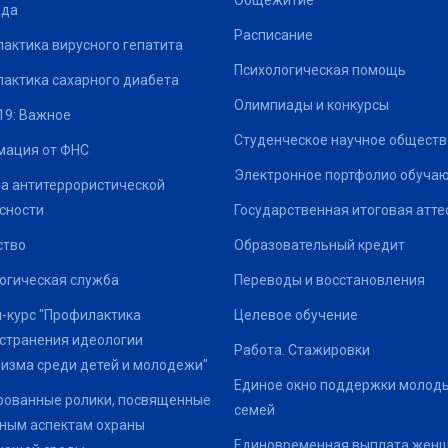
Общежитие
ода
Расписание
актика вирусного гепатита
Психологическая помощь
актика сахарного диабета
Олимпиады и конкурсы
19: Важное
Студенческое научное обществ
ация от ФНС
Электронное портфолио обуча
а антитеррористической
сности
Государственная итоговая атте
ство
Образовательный кредит
огическая служба
Переводы и восстановления
-курс "Профилактика
Целевое обучение
странения идеологии
Работа. Стажировки
изма среди детей и молодежи"
Единое окно поддержки молод
ованные ролики, посвященные
семей
ным аспектам охраны
Единовременная выплата жен