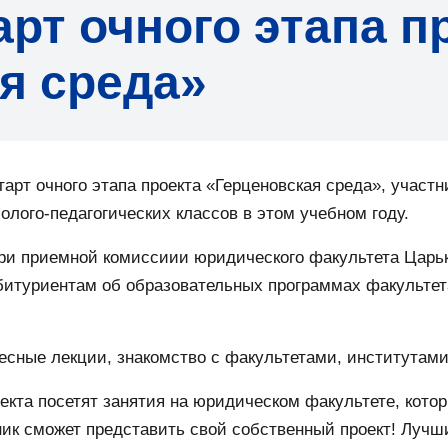
арт очного этапа п
я среда»
тарт очного этапа проекта «Герценовская среда», участн
олого-педагогических классов в этом учебном году.
ри приемной комиссиии юридического факультета Царько
итуриентам об образовательных программах факультета
есные лекции, знакомство с факультетами, институтами
екта посетят занятия на юридическом факультете, кото
ник сможет представить свой собственный проект! Лучш