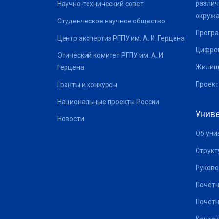
различ
Научно-технический совет
окруж
Студенческое научное общество
Програ
Центр экспертиз РГПУ им. А. И. Герцена
Цифров
Этический комитет РГПУ им. А. И.
Жилищ
Герцена
Проект
Гранты и конкурсы
Национальные проекты России
Униве
Новости
Об уни
Структ
Руково
Почётн
Почётн