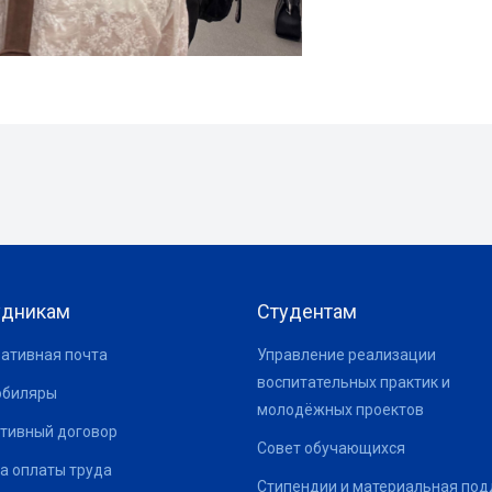
удникам
Студентам
ативная почта
Управление реализации
воспитательных практик и
юбиляры
молодёжных проектов
тивный договор
Совет обучающихся
а оплаты труда
Стипендии и материальная по