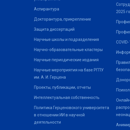
Сотруд
Аспирантура
2025 г
Докторантура, прикрепление
Профил
Защита диссертаций
Профил
Научные школы и подразделения
COVID-
Научно-образовательные кластеры
Информ
Научные периодические издания
Правил
безопа
Научные мероприятия на базе РГПУ
им. А. И. Герцена
Донор
Проекты, публикации, отчеты
Психол
Интеллектуальная собственность
Онлайн
распро
Политика Герценовского университета
неонац
в отношении ИИ в научной
деятельности
Анимир