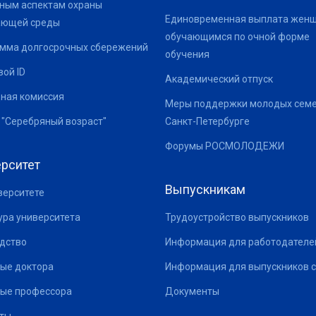
ным аспектам охраны
Единовременная выплата жен
ающей среды
обучающимся по очной форме
мма долгосрочных сбережений
обучения
ой ID
Академический отпуск
ная комиссия
Меры поддержки молодых семе
 "Серебряный возраст"
Санкт-Петербурге
Форумы РОСМОЛОДЕЖИ
рситет
Выпускникам
верситете
ура университета
Трудоустройство выпускников
дство
Информация для работодателе
ые доктора
Информация для выпускников с
ые профессора
Документы