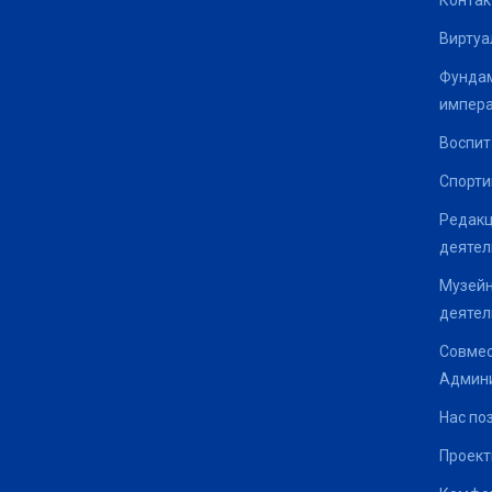
Контак
Виртуа
Фундам
импер
Воспит
Спорти
Редакц
деятел
Музейн
деятел
Совмес
Админи
Нас по
Проек