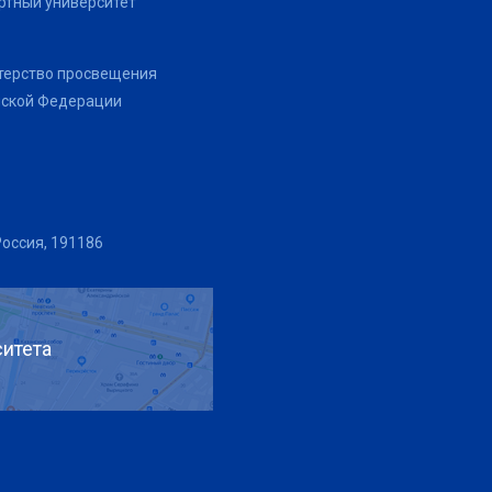
тный университет
терство просвещения
йской Федерации
Россия, 191186
итета