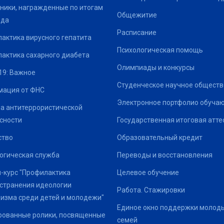
ники, награжденные по итогам
Общежитие
ода
Расписание
актика вирусного гепатита
Психологическая помощь
актика сахарного диабета
Олимпиады и конкурсы
19: Важное
Студенческое научное обществ
ация от ФНС
Электронное портфолио обуча
а антитеррористической
сности
Государственная итоговая атте
ство
Образовательный кредит
огическая служба
Переводы и восстановления
-курс "Профилактика
Целевое обучение
странения идеологии
Работа. Стажировки
изма среди детей и молодежи"
Единое окно поддержки молод
ованные ролики, посвященные
семей