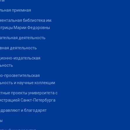
ты
льная приемная
ентальная библиотека им.
атрицы Марии Федоровны
ательная деятельность
вная деятельность
ионно-издательская
ьность
о-просветительская
ьность и научные коллекции
тные проекты университета с
страцией Санкт-Петербурга
здравляют и благодарят
ты