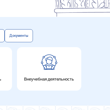
Документы
»
й Гимназии по учебно-воспитательной работе
кого
ь
Внеучебная деятельность