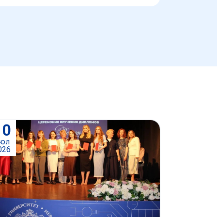
10
юл
026