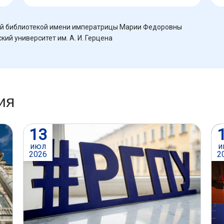
й библиотекой имени императрицы Марии Федоровны
ий университет им. А. И. Герцена
ия
13
июл
и
2026
2