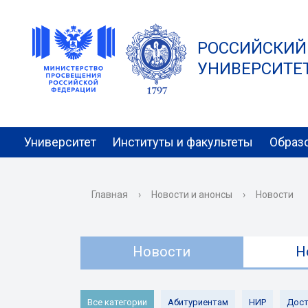
РОССИЙСКИЙ
УНИВЕРСИТЕТ 
Университет
Институты и факультеты
Образ
Главная
›
Новости и анонсы
›
Новости
Новости
Н
Все категории
Абитуриентам
НИР
Дост