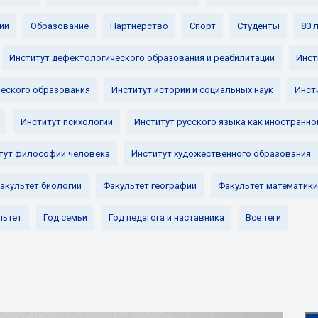
ии
Образование
Партнерство
Спорт
Студенты
80 
Институт дефектологического образования и реабилитации
Инст
ческого образования
Институт истории и социальных наук
Инст
Институт психологии
Институт русского языка как иностранно
тут философии человека
Институт художественного образования
акультет биологии
Факультет географии
Факультет математики
льтет
Год семьи
Год педагога и наставника
Все теги