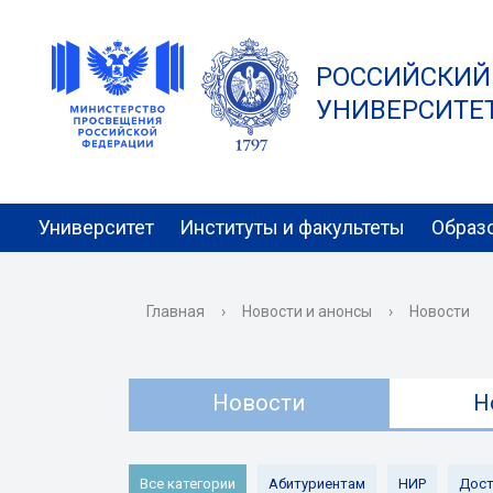
РОССИЙСКИЙ
УНИВЕРСИТЕТ 
Университет
Институты и факультеты
Образ
Главная
›
Новости и анонсы
›
Новости
Новости
Н
Все категории
Абитуриентам
НИР
Дост