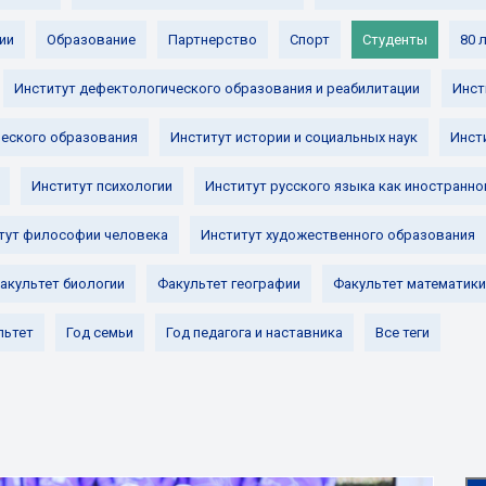
ии
Образование
Партнерство
Спорт
Студенты
80 
Институт дефектологического образования и реабилитации
Инст
ческого образования
Институт истории и социальных наук
Инст
Институт психологии
Институт русского языка как иностранно
тут философии человека
Институт художественного образования
акультет биологии
Факультет географии
Факультет математики
льтет
Год семьи
Год педагога и наставника
Все теги