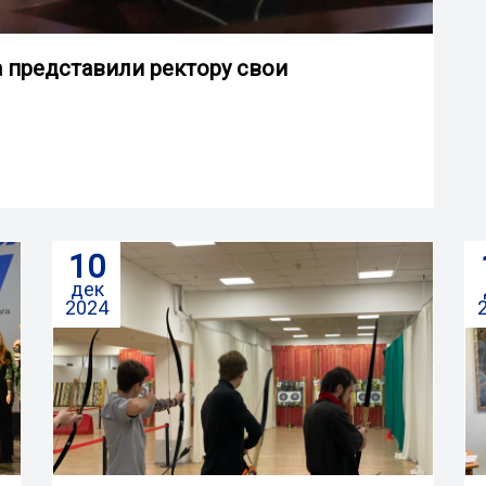
а представили ректору свои
10
дек
2024