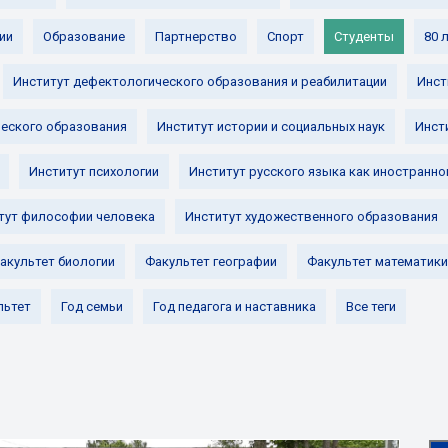
ии
Образование
Партнерство
Спорт
Студенты
80 
Институт дефектологического образования и реабилитации
Инст
ческого образования
Институт истории и социальных наук
Инст
Институт психологии
Институт русского языка как иностранно
тут философии человека
Институт художественного образования
акультет биологии
Факультет географии
Факультет математики
льтет
Год семьи
Год педагога и наставника
Все теги