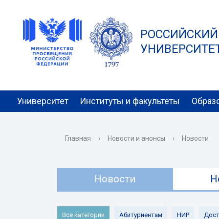
РОССИЙСКИЙ
УНИВЕРСИТЕТ 
Университет
Институты и факультеты
Образ
Главная
›
Новости и анонсы
›
Новости
Новости
Н
Все категории
Абитуриентам
НИР
Дост