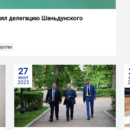
нял делегацию Шаньдунского
ерство
27
июл
2023