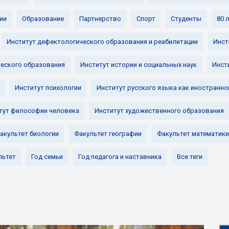
ии
Образование
Партнерство
Спорт
Студенты
80 
Институт дефектологического образования и реабилитации
Инст
ческого образования
Институт истории и социальных наук
Инст
Институт психологии
Институт русского языка как иностранно
тут философии человека
Институт художественного образования
акультет биологии
Факультет географии
Факультет математики
льтет
Год семьи
Год педагога и наставника
Все теги