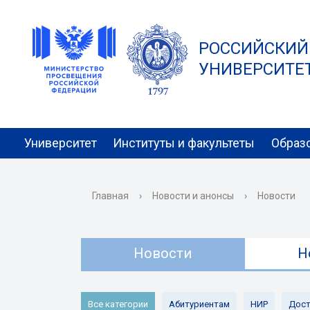
РОССИЙСКИЙ
УНИВЕРСИТЕТ 
Университет
Институты и факультеты
Образ
Главная
›
Новости и анонсы
›
Новости
Новости
Н
Все категории
Абитуриентам
НИР
Дост