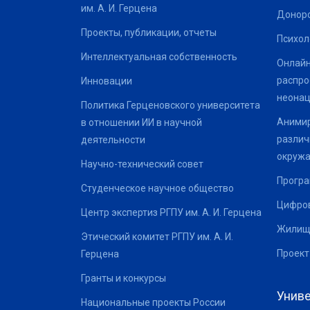
им. А. И. Герцена
Донор
Проекты, публикации, отчеты
Психол
Интеллектуальная собственность
Онлайн
распро
Инновации
неонац
Политика Герценовского университета
Анимир
в отношении ИИ в научной
различ
деятельности
окруж
Научно-технический совет
Програ
Студенческое научное общество
Цифров
Центр экспертиз РГПУ им. А. И. Герцена
Жилищ
Этический комитет РГПУ им. А. И.
Проект
Герцена
Гранты и конкурсы
Униве
Национальные проекты России