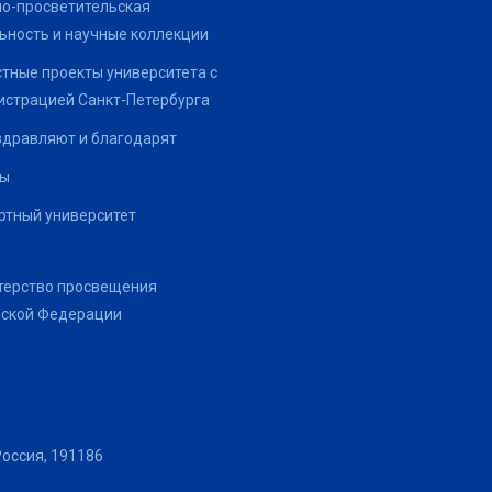
о-просветительская
ьность и научные коллекции
тные проекты университета с
страцией Санкт-Петербурга
здравляют и благодарят
ты
тный университет
терство просвещения
йской Федерации
Россия, 191186