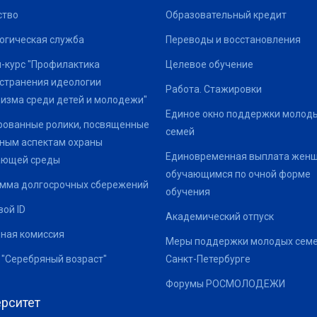
ство
Образовательный кредит
огическая служба
Переводы и восстановления
-курс "Профилактика
Целевое обучение
странения идеологии
Работа. Стажировки
изма среди детей и молодежи"
Единое окно поддержки молод
ованные ролики, посвященные
семей
ным аспектам охраны
Единовременная выплата жен
ающей среды
обучающимся по очной форме
мма долгосрочных сбережений
обучения
ой ID
Академический отпуск
ная комиссия
Меры поддержки молодых семе
 "Серебряный возраст"
Санкт-Петербурге
Форумы РОСМОЛОДЕЖИ
рситет