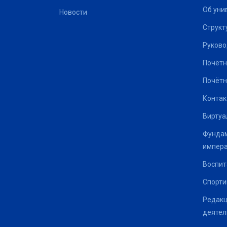
Об уни
Новости
Структ
Руково
Почётн
Почётн
Контак
Виртуа
Фундам
импер
Воспит
Спорти
Редакц
деятел