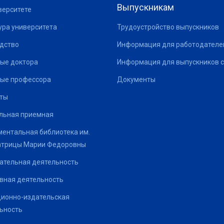
Выпускникам
верситете
ура университета
Трудоустройство выпускников
дство
Информация для работодателе
ые доктора
Информация для выпускников с
ые профессора
Документы
ты
льная приемная
ентальная библиотека им.
атрицы Марии Федоровны
ательная деятельность
вная деятельность
ионно-издательская
ьность