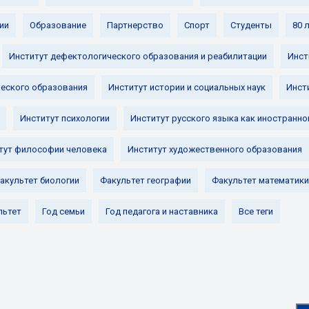
ии
Образование
Партнерство
Спорт
Студенты
80 
Институт дефектологического образования и реабилитации
Инст
ческого образования
Институт истории и социальных наук
Инст
Институт психологии
Институт русского языка как иностранно
тут философии человека
Институт художественного образования
акультет биологии
Факультет географии
Факультет математики
льтет
Год семьи
Год педагога и наставника
Все теги