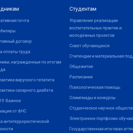
удникам
Студентам
ативная почта
Управление реализации
воспитательных практик и
юбиляры
молодёжных проектов
тивный договор
Совет обучающихся
а оплаты труда
Стипендии и материальная по
ники, награжденные по итогам
Общежитие
ода
Расписание
актика вирусного гепатита
Психологическая помощь
актика сахарного диабета
Олимпиады и конкурсы
19: Важное
Студенческое научное обществ
ация от ФНС
Электронное портфолио обуча
а антитеррористической
сности
Государственная итоговая атте