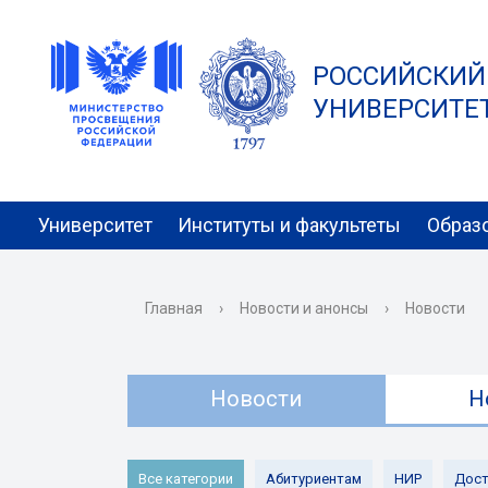
РОССИЙСКИЙ
УНИВЕРСИТЕТ 
Университет
Институты и факультеты
Образ
Главная
›
Новости и анонсы
›
Новости
Новости
Н
Все категории
Абитуриентам
НИР
Дост