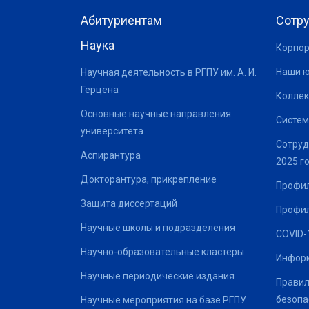
Абитуриентам
Сотр
Наука
Корпор
Наши 
Научная деятельность в РГПУ им. А. И.
Герцена
Коллек
Основные научные направления
Систем
университета
Сотруд
Аспирантура
2025 г
Докторантура, прикрепление
Профил
Защита диссертаций
Профил
Научные школы и подразделения
COVID-
Научно-образовательные кластеры
Информ
Научные периодические издания
Правил
безопа
Научные мероприятия на базе РГПУ