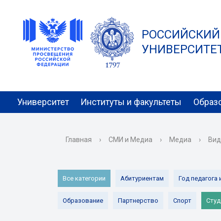
РОССИЙСКИЙ
УНИВЕРСИТЕТ 
Университет
Институты и факультеты
Образ
Главная
›
СМИ и Медиа
›
Медиа
›
Вид
Все категории
Абитуриентам
Год педагога 
Образование
Партнерство
Спорт
Студ