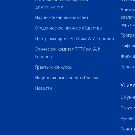
деятельности
Анимир
различ
Научно-технический совет
окруж
Студенческое научное общество
Програ
Центр экспертиз РГПУ им. А. И. Герцена
Цифров
Этический комитет РГПУ им. А. И.
Жилищ
Герцена
Проект
Гранты и конкурсы
Национальные проекты России
Униве
Новости
Об уни
Структ
Руково
Почётн