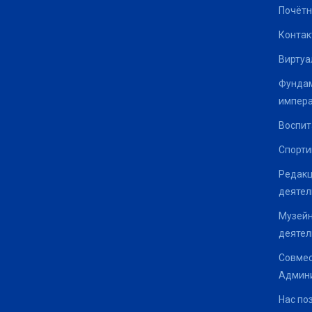
Почётн
Контак
Виртуа
Фундам
импер
Воспит
Спорти
Редакц
деятел
Музейн
деятел
Совмес
Админи
Нас по