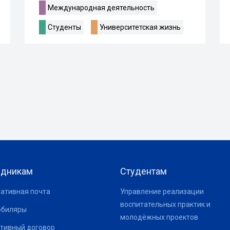
Международная деятельность
Студенты
Университетская жизнь
удникам
Студентам
ативная почта
Управление реализации
воспитательных практик и
юбиляры
молодёжных проектов
тивный договор