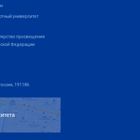
ты
тный университет
терство просвещения
йской Федерации
Россия, 191186
итета