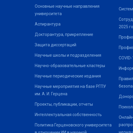
Основные научные направления
Систем
университета
Сотруд
Аспирантура
2025 г
Докторантура, прикрепление
Профил
Защита диссертаций
Профил
Научные школы и подразделения
COVID-
Научно-образовательные кластеры
Информ
Научные периодические издания
Правил
безопа
Научные мероприятия на базе РГПУ
им. А. И. Герцена
Донор
Проекты, публикации, отчеты
Психол
Интеллектуальная собственность
Онлайн
распро
Политика Герценовского университета
неонац
в отношении ИИ в научной