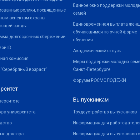
Единое окно поддержки молод
ованные ролики, посвященные
семей
ным аспектам охраны
Единовременная выплата жен
ающей среды
обучающимся по очной форме
мма долгосрочных сбережений
обучения
ой ID
Академический отпуск
ная комиссия
Меры поддержки молодых семе
 "Серебряный возраст"
Санкт-Петербурге
Форумы РОСМОЛОДЕЖИ
рситет
Выпускникам
верситете
ура университета
Трудоустройство выпускников
дство
Информация для работодателе
ые доктора
Информация для выпускников с