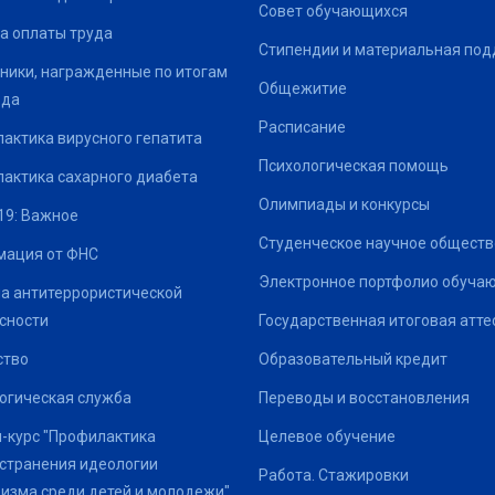
Совет обучающихся
а оплаты труда
Стипендии и материальная по
ники, награжденные по итогам
Общежитие
ода
Расписание
актика вирусного гепатита
Психологическая помощь
актика сахарного диабета
Олимпиады и конкурсы
19: Важное
Студенческое научное обществ
ация от ФНС
Электронное портфолио обуча
а антитеррористической
сности
Государственная итоговая атте
ство
Образовательный кредит
огическая служба
Переводы и восстановления
-курс "Профилактика
Целевое обучение
странения идеологии
Работа. Стажировки
изма среди детей и молодежи"