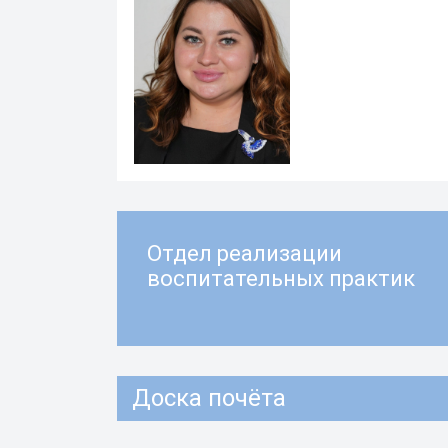
Отдел реализации
воспитательных практик
Доска почёта