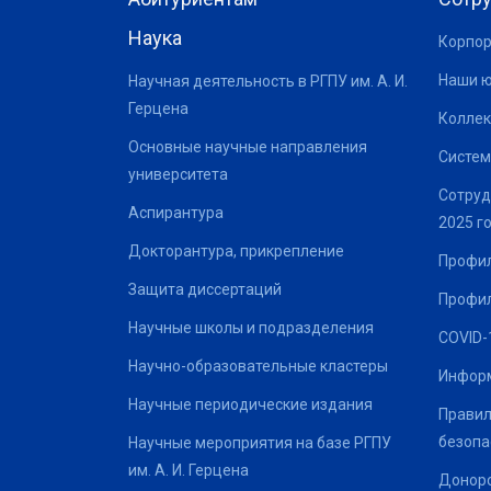
Наука
Корпор
Наши 
Научная деятельность в РГПУ им. А. И.
Герцена
Коллек
Основные научные направления
Систем
университета
Сотруд
Аспирантура
2025 г
Докторантура, прикрепление
Профил
Защита диссертаций
Профил
Научные школы и подразделения
COVID-
Научно-образовательные кластеры
Информ
Научные периодические издания
Правил
безопа
Научные мероприятия на базе РГПУ
им. А. И. Герцена
Донор