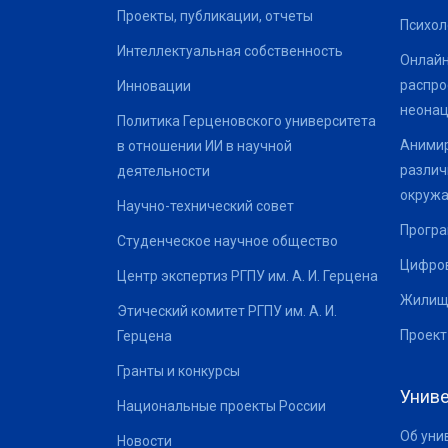
Проекты, публикации, отчеты
Психол
Интеллектуальная собственность
Онлайн
распро
Инновации
неонац
Политика Герценовского университета
Анимир
в отношении ИИ в научной
различ
деятельности
окруж
Научно-технический совет
Програ
Студенческое научное общество
Цифров
Центр экспертиз РГПУ им. А. И. Герцена
Жилищ
Этический комитет РГПУ им. А. И.
Проект
Герцена
Гранты и конкурсы
Униве
Национальные проекты России
Об уни
Новости