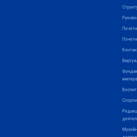
Структ
Руково
Почётн
Почётн
Контак
Виртуа
Фундам
импер
Воспит
Спорти
Редакц
деятел
Музейн