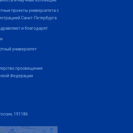
ьность и научные коллекции
тные проекты университета с
страцией Санкт-Петербурга
здравляют и благодарят
ты
тный университет
терство просвещения
йской Федерации
Россия, 191186