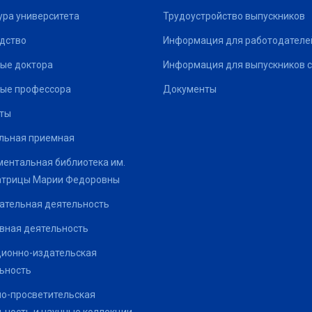
ура университета
Трудоустройство выпускников
дство
Информация для работодателе
ые доктора
Информация для выпускников с
ые профессора
Документы
ты
льная приемная
ентальная библиотека им.
атрицы Марии Федоровны
ательная деятельность
вная деятельность
ионно-издательская
ьность
о-просветительская