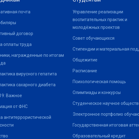
ативная почта
Управление реализации
воспитательных практик и
юбиляры
молодёжных проектов
тивный договор
Совет обучающихся
а оплаты труда
Стипендии и материальная по
ники, награжденные по итогам
Общежитие
ода
Расписание
актика вирусного гепатита
Психологическая помощь
актика сахарного диабета
Олимпиады и конкурсы
19: Важное
Студенческое научное обществ
ация от ФНС
Электронное портфолио обуча
а антитеррористической
сности
Государственная итоговая атте
ство
Образовательный кредит