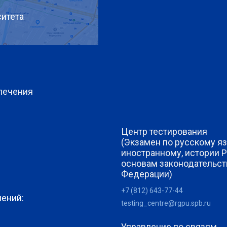
итета
печения
Центр тестирования
(Экзамен по русскому яз
иностранному, истории 
основам законодательст
Федерации)
+7 (812) 643-77-44
лений:
testing_centre@rgpu.spb.ru
Управление по связям