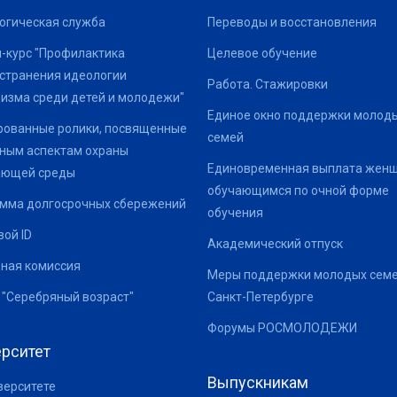
огическая служба
Переводы и восстановления
-курс "Профилактика
Целевое обучение
странения идеологии
Работа. Стажировки
изма среди детей и молодежи"
Единое окно поддержки молод
ованные ролики, посвященные
семей
ным аспектам охраны
Единовременная выплата жен
ающей среды
обучающимся по очной форме
мма долгосрочных сбережений
обучения
ой ID
Академический отпуск
ная комиссия
Меры поддержки молодых семе
 "Серебряный возраст"
Санкт-Петербурге
Форумы РОСМОЛОДЕЖИ
рситет
Выпускникам
верситете