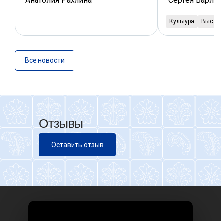
Анатолия Рахлина
Сергея Варле
Культура
Выста
Все новости
Отзывы
Оставить отзыв