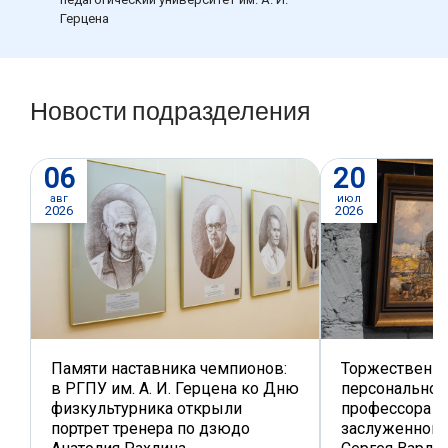
Герцена
Новости подразделения
06
20
авг
июл
2026
2026
Памяти наставника чемпионов:
Торжественно
в РГПУ им. А. И. Герцена ко Дню
персональной
физкультурника открыли
профессора к
портрет тренера по дзюдо
заслуженного