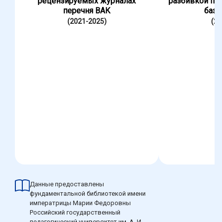
рецензируемых журналах
разбивкой по
перечня ВАК
база
(2021-2025)
(20
Данные предоставлены
фундаментальной библиотекой имени
императрицы Марии Федоровны
Российский государственный
педагогический университет им. А. И.