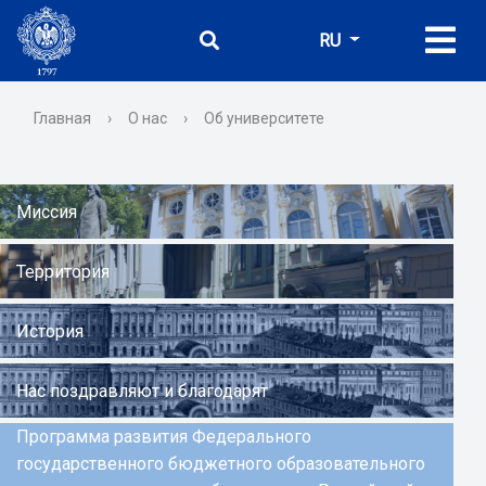
RU
Главная
›
О нас
›
Об университете
Миссия
Территория
История
Нас поздравляют и благодарят
Программа развития Федерального
государственного бюджетного образовательного