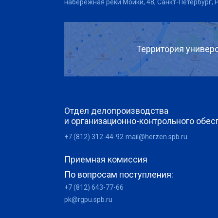
набережная реки Мойки, 48, Санкт-Петербург, 
Территория универс
Отдел делопроизводства
и организационно-контрольного обес
+7 (812) 312-44-92
mail@herzen.spb.ru
Приемная комиссия
По вопросам поступления:
+7 (812) 643-77-66
pk@rgpu.spb.ru