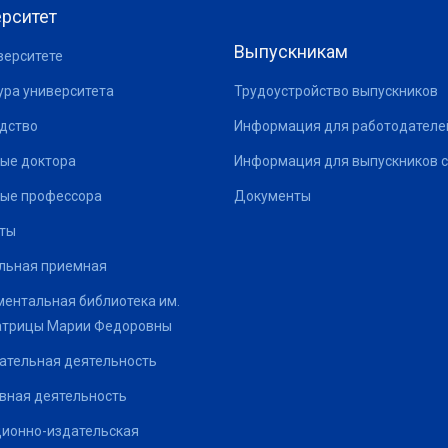
рситет
Выпускникам
верситете
ура университета
Трудоустройство выпускников
дство
Информация для работодателе
ые доктора
Информация для выпускников с
ые профессора
Документы
ты
льная приемная
ентальная библиотека им.
атрицы Марии Федоровны
ательная деятельность
вная деятельность
ионно-издательская