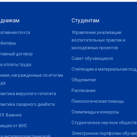
удникам
Студентам
ативная почта
Управление реализации
воспитательных практик и
юбиляры
молодёжных проектов
тивный договор
Совет обучающихся
а оплаты труда
Стипендии и материальная по
ники, награжденные по итогам
Общежитие
ода
Расписание
актика вирусного гепатита
Психологическая помощь
актика сахарного диабета
Олимпиады и конкурсы
19: Важное
Студенческое научное обществ
ация от ФНС
Электронное портфолио обуча
а антитеррористической