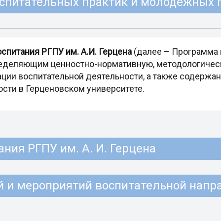
спитательных практик и молодёжных 
спитания РГПУ им. А.И. Герцена
(далее – Программа 
ределяющим ценностно-нормативную, методологичес
ации воспитательной деятельности, а также содержан
сти в Герценовском университете.
ния РГПУ им. А. И. Герцена
 и мероприятий воспитательной напр