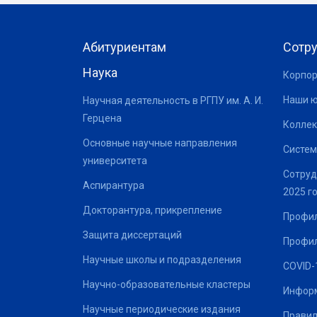
Абитуриентам
Сотр
Наука
Корпор
Наши 
Научная деятельность в РГПУ им. А. И.
Герцена
Коллек
Основные научные направления
Систем
университета
Сотруд
Аспирантура
2025 г
Докторантура, прикрепление
Профил
Защита диссертаций
Профил
Научные школы и подразделения
COVID-
Научно-образовательные кластеры
Информ
Научные периодические издания
Правил