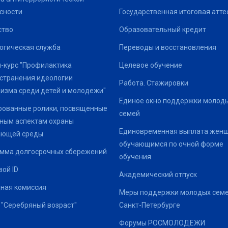
сности
Государственная итоговая атте
ство
Образовательный кредит
огическая служба
Переводы и восстановления
-курс "Профилактика
Целевое обучение
странения идеологии
Работа. Стажировки
изма среди детей и молодежи"
Единое окно поддержки молод
ованные ролики, посвященные
семей
ным аспектам охраны
Единовременная выплата жен
ающей среды
обучающимся по очной форме
мма долгосрочных сбережений
обучения
ой ID
Академический отпуск
ная комиссия
Меры поддержки молодых семе
 "Серебряный возраст"
Санкт-Петербурге
Форумы РОСМОЛОДЕЖИ