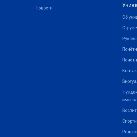
Униве
Новости
Об уни
Структ
Руково
Почётн
Почётн
Контак
Виртуа
Фундам
импер
Воспит
Спорти
Редакц