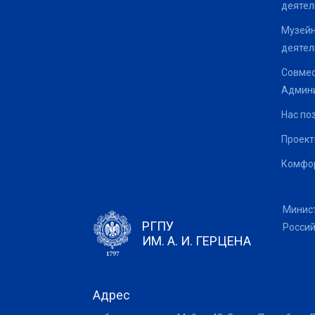
деятел
Музейн
деятел
Совмес
Админи
Нас по
Проек
Комфор
Минис
РГПУ
Росси
ИМ. А. И. ГЕРЦЕНА
Адрес