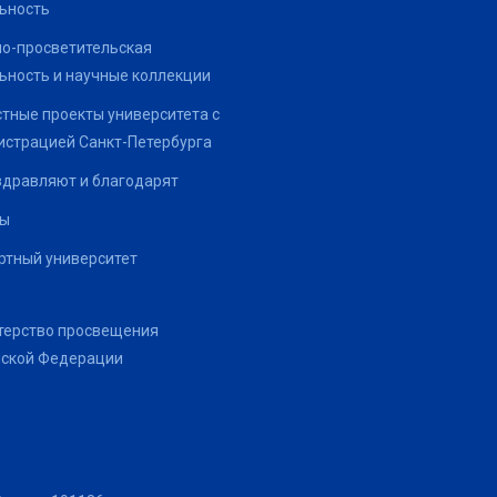
ьность
о-просветительская
ьность и научные коллекции
тные проекты университета с
страцией Санкт-Петербурга
здравляют и благодарят
ты
тный университет
терство просвещения
йской Федерации