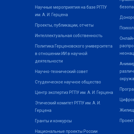
безопа
Научные мероприятия на базе РГПУ
им. А. И. Герцена
Донор
Проекты, публикации, отчеты
Психол
Интеллектуальная собственность
Онлайн
распро
Политика Герценовского университета
неонац
в отношении ИИ в научной
деятельности
Анимир
различ
Научно-технический совет
окруж
Студенческое научное общество
Програ
Центр экспертиз РГПУ им. А. И. Герцена
Цифров
Этический комитет РГПУ им. А. И.
Жилищ
Герцена
Проект
Гранты и конкурсы
Национальные проекты России