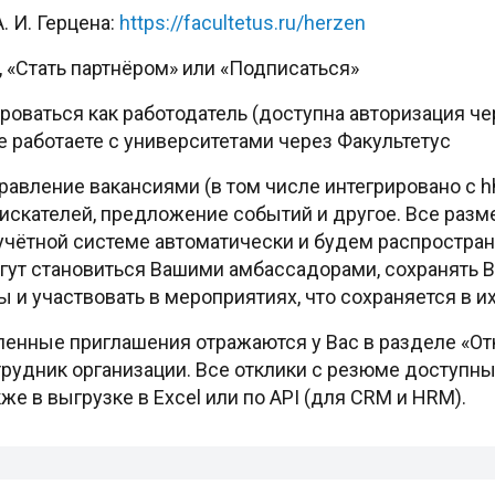
. И. Герцена:
https://facultetus.ru/herzen
, «Стать партнёром» или «Подписаться»
ироваться как работодатель (доступна авторизация че
 работаете с университетами через Факультетус
равление вакансиями (в том числе интегрировано с hh
оискателей, предложение событий и другое. Все ра
чётной системе автоматически и будем распространя
гут становиться Вашими амбассадорами, сохранять В
 и участвовать в мероприятиях, что сохраняется в и
вленные приглашения отражаются у Вас в разделе «От
рудник организации. Все отклики с резюме доступн
же в выгрузке в Excel или по API (для CRM и HRM).