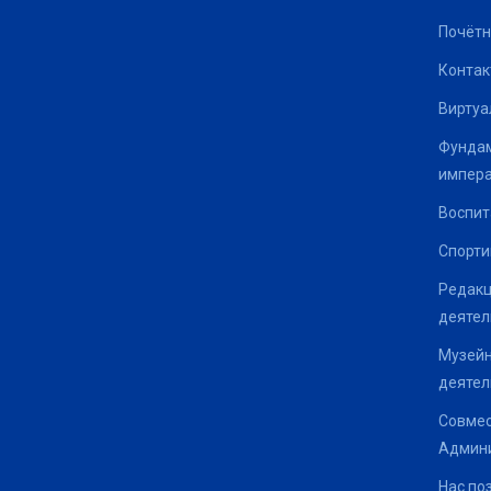
Почётн
Контак
Виртуа
Фундам
импер
Воспит
Спорти
Редакц
деятел
Музейн
деятел
Совмес
Админи
Нас по