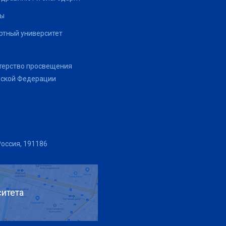
ты
тный университет
терство просвещения
йской Федерации
Россия, 191186
итета