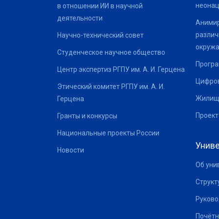
неонац
в отношении ИИ в научной
деятельности
Анимир
различ
Научно-технический совет
окруж
Студенческое научное общество
Програ
Центр экспертиз РГПУ им. А. И. Герцена
Цифров
Этический комитет РГПУ им. А. И.
Жилищ
Герцена
Проект
Гранты и конкурсы
Национальные проекты России
Униве
Новости
Об уни
Структ
Руково
Почётн