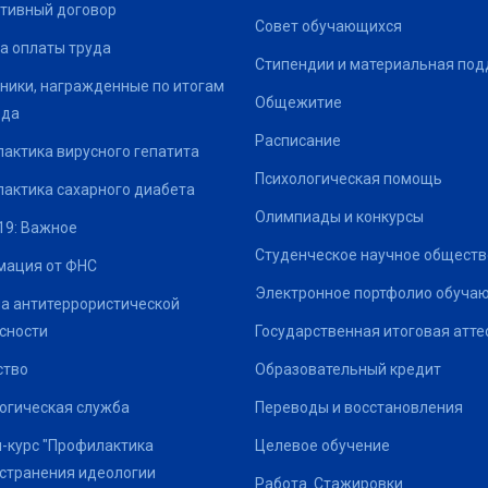
тивный договор
Совет обучающихся
а оплаты труда
Стипендии и материальная по
ники, награжденные по итогам
Общежитие
ода
Расписание
актика вирусного гепатита
Психологическая помощь
актика сахарного диабета
Олимпиады и конкурсы
19: Важное
Студенческое научное обществ
ация от ФНС
Электронное портфолио обуча
а антитеррористической
сности
Государственная итоговая атте
ство
Образовательный кредит
огическая служба
Переводы и восстановления
-курс "Профилактика
Целевое обучение
странения идеологии
Работа. Стажировки