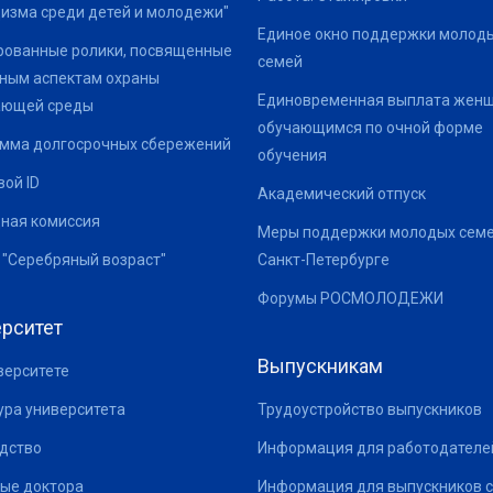
изма среди детей и молодежи"
Единое окно поддержки молод
ованные ролики, посвященные
семей
ным аспектам охраны
Единовременная выплата жен
ающей среды
обучающимся по очной форме
мма долгосрочных сбережений
обучения
ой ID
Академический отпуск
ная комиссия
Меры поддержки молодых семе
 "Серебряный возраст"
Санкт-Петербурге
Форумы РОСМОЛОДЕЖИ
рситет
Выпускникам
верситете
ура университета
Трудоустройство выпускников
дство
Информация для работодателе
ые доктора
Информация для выпускников с