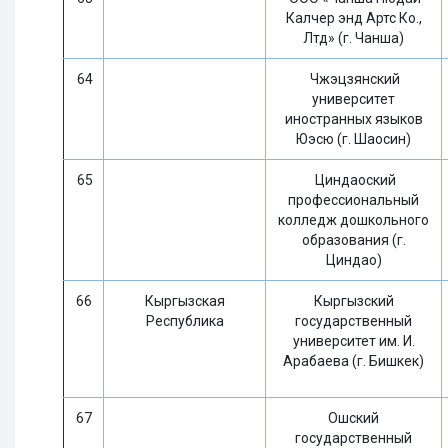
Калчер энд Артс Ко.,
Лтд» (г. Чанша)
64
Чжэцзянский
университет
иностранных языков
Юэсю (г. Шаосин)
65
Циндаоский
профессиональный
колледж дошкольного
образования (г.
Циндао)
66
Кыргызская
Кыргызский
Республика
государственный
университет им. И.
Арабаева (г. Бишкек)
67
Ошский
государственный