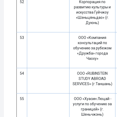
52
Корпорация по
развитию культуры и
искусства Гуйчжоу
«Шэньцяньдао» (г.
Дуюнь)
53
ООО «Компания
консультаций по
обучению за рубежом
«Дружба» города
Чаоху»
54
ООО «RUBINSTEIN
STUDY ABROAD
SERVICES» (г.Таншань)
55
ООО «Хуасин Люцай -
услуги по обучению за
границей» (г.
Шеньчжэнь)