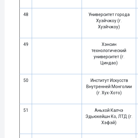
48
Университет города
Хуэйчжоу (г.
Хуэйчжоу)
49
Хэнсин
технологический
университет (г.
Циндао)
50
Институт Искусств
Внутренней Монголии
(г. Хух-Хото)
51
Аньхой Калчэ
Эдьюкейшн Ко, ЛТД (г.
Хэфэй)