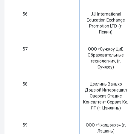
56
JJl International
Education Exchange
Promotion LTD, (г.
Пекин)
57
ООО «Сучжоу ЦиЕ
Образовательные
технологии», (г.
Сучжоу)
58
Цзилинь Ваньхэ
Дэцзюй Интернешил
Оверсиз Стадис
Консалтент Сервиз Ко,
ЛТ (г. Цзилинь)
59
ООО «Чжишэнхэ» (г.
Лэшань)