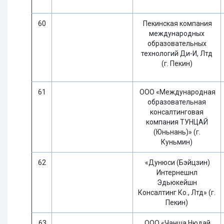
60
Пекинская компания
международных
образовательных
технологий Ди-И, Лтд
(г. Пекин)
61
ООО «Международная
образовательная
консалтинговая
компания ТУНЦАЙ
(Юньнань)» (г.
Куньмин)
62
«Дунюси (Бэйцзин)
Интернешнл
Эдьюкейшн
Консалтинг Ко., Лтд» (г.
Пекин)
63
ООО «Чанша Нюдай