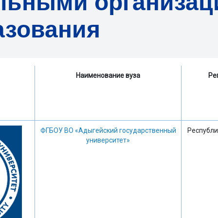
ельными организа
азования
Наименование вуза
Ре
ФГБОУ ВО «Адыгейский государственный
Республи
университет»