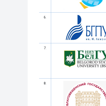
6.
7.
8.