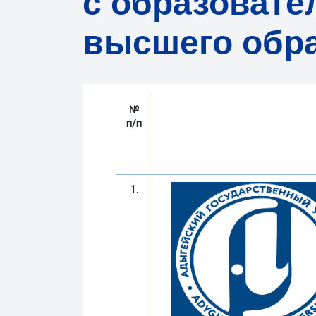
с образоват
высшего обр
№
п/п
1.