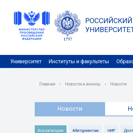
РОССИЙСКИЙ
УНИВЕРСИТЕТ 
Университет
Институты и факультеты
Образ
Главная
›
Новости и анонсы
›
Новости
Новости
Н
Все категории
Абитуриентам
НИР
Дост