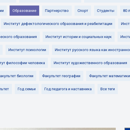
ии
Образование
Партнерство
Спорт
Студенты
80 
Институт дефектологического образования и реабилитации
Инст
ческого образования
Институт истории и социальных наук
Инст
Институт психологии
Институт русского языка как иностранно
тут философии человека
Институт художественного образования
акультет биологии
Факультет географии
Факультет математики
льтет
Год семьи
Год педагога и наставника
Все теги