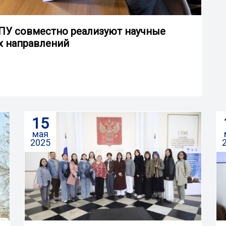
ГПУ совместно реализуют научные
х направлений
15
мая
2025