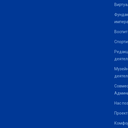
Виртуа
Фундам
импер
Воспит
Спорти
Редакц
деятел
Музейн
деятел
Совмес
Админи
Нас по
Проек
Комфор