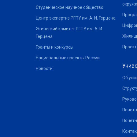
окруж
Студенческое научное общество
Програ
Центр экспертиз РГПУ им. А. И. Герцена
Цифров
Этический комитет РГПУ им. А. И.
Жилищ
Герцена
Проект
Гранты и конкурсы
Национальные проекты России
Униве
Новости
Об уни
Структ
Руково
Почётн
Почётн
Контак