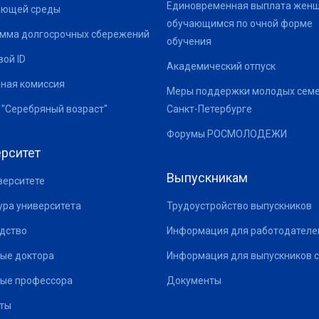
Единовременная выплата жен
ающей среды
обучающимся по очной форме
мма долгосрочных сбережений
обучения
ой ID
Академический отпуск
ная комиссия
Меры поддержки молодых семе
 "Серебряный возраст"
Санкт-Петербурге
Форумы РОСМОЛОДЕЖИ
рситет
Выпускникам
верситете
ура университета
Трудоустройство выпускников
дство
Информация для работодателе
ые доктора
Информация для выпускников с
ые профессора
Документы
ты