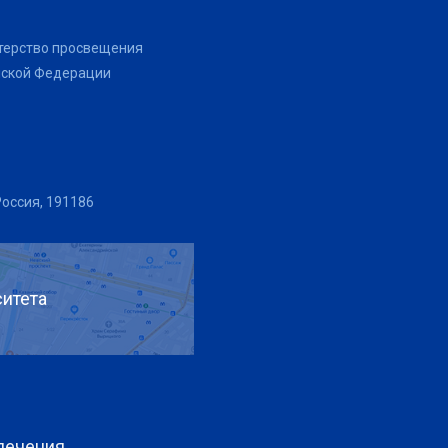
терство просвещения
йской Федерации
Россия, 191186
итета
печения