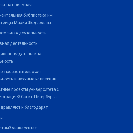
льная приемная
ентальная библиотека им.
атрицы Марии Федоровны
ательная деятельность
вная деятельность
ионно-издательская
ьность
о-просветительская
ьность и научные коллекции
тные проекты университета с
страцией Санкт-Петербурга
здравляют и благодарят
ты
тный университет