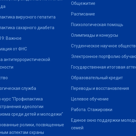
Общежитие
ода
Расписание
актика вирусного гепатита
Психологическая помощь
актика сахарного диабета
Олимпиады и конкурсы
19: Важное
Студенческое научное обществ
ация от ФНС
Электронное портфолио обуча
а антитеррористической
сности
Государственная итоговая атте
ство
Образовательный кредит
огическая служба
Переводы и восстановления
-курс "Профилактика
Целевое обучение
странения идеологии
Работа. Стажировки
изма среди детей и молодежи"
Единое окно поддержки молод
ованные ролики, посвященные
семей
ным аспектам охраны