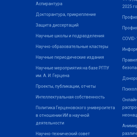
Аспирантура
2025 г
Докторантура, прикрепление
Профил
Защита диссертаций
Профил
Научные школы и подразделения
COVID-
Научно-образовательные кластеры
Информ
Научные периодические издания
Правил
безопа
Научные мероприятия на базе РГПУ
им. А. И. Герцена
Донор
Проекты, публикации, отчеты
Психол
Интеллектуальная собственность
Онлайн
распро
Политика Герценовского университета
неонац
в отношении ИИ в научной
деятельности
Анимир
различ
Научно-технический совет