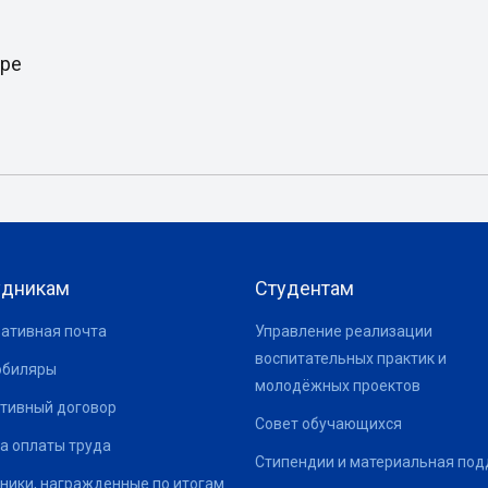
ере
удникам
Студентам
ативная почта
Управление реализации
воспитательных практик и
юбиляры
молодёжных проектов
тивный договор
Совет обучающихся
а оплаты труда
Стипендии и материальная по
ники, награжденные по итогам