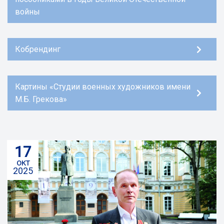
войны
Кобрендинг
Картины «Студии военных художников имени
М.Б. Грекова»
17
окт
2025