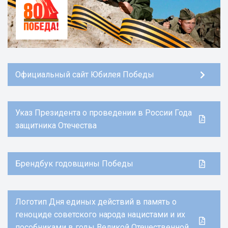
Официальный сайт Юбилея Победы
Указ Президента о проведении в России Года
защитника Отечества
Брендбук годовщины Победы
Логотип Дня единых действий в память о
геноциде советского народа нацистами и их
пособниками в годы Великой Отечественной