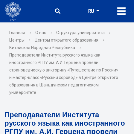
RU
Главная
›
О нас
›
Структура университета
›
Центры
›
Центры открытого образования
›
Китайская Народная Республика
›
Преподаватели Института русского языка как
иностранного РГПУ им. А.И. Герцена провели
страноведческую викторину «Путешествие по России»
и мастер-класс «Русский хоровод» в Центре открытого
образования в Шаньдунском педагогичеком
университете
Преподаватели Института
русского языка как иностранного
РГПУ им. А.И. Герцена провели