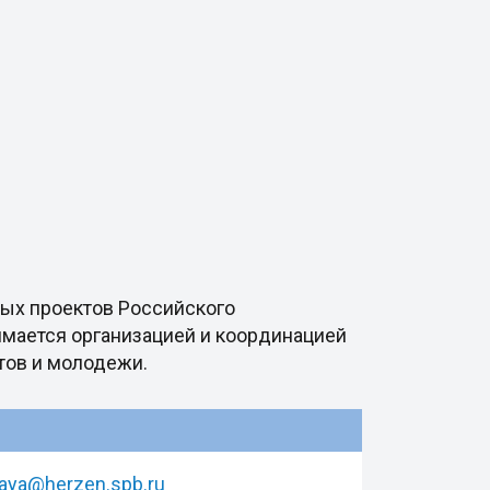
ных проектов Российского
имается организацией и координацией
тов и молодежи.
aya@herzen.spb.ru