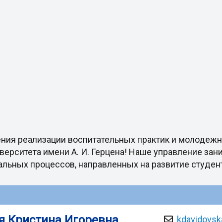
ения реализации воспитательных практик и молодеж
верситета имени А. И. Герцена! Наше управление зан
льных процессов, направленных на развитие студен
я Кристина Игоревна
kdavidovsk