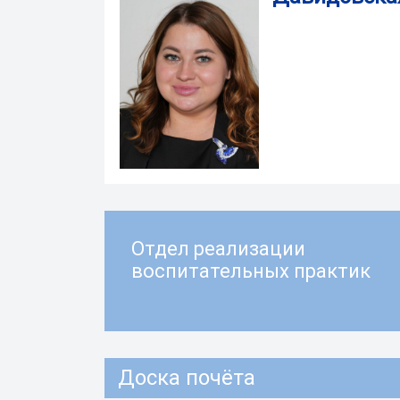
Отдел реализации
воспитательных практик
Доска почёта