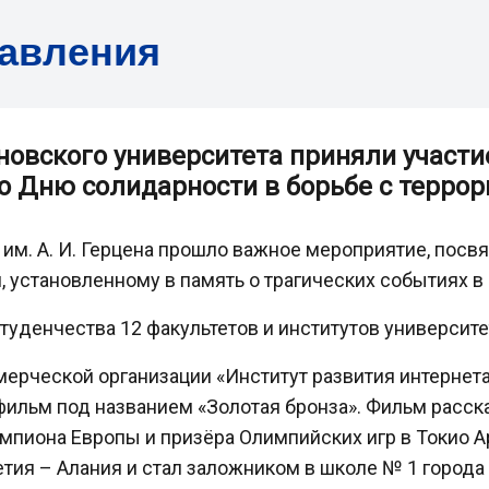
равления
овского университета приняли участие
о Дню солидарности в борьбе с терро
 им. А. И. Герцена прошло важное мероприятие, пос
 установленному в память о трагических событиях в 
уденчества 12 факультетов и институтов университе
рческой организации «Институт развития интернет
льм под названием «Золотая бронза». Фильм расска
емпиона Европы и призёра Олимпийских игр в Токио 
тия – Алания и стал заложником в школе № 1 города