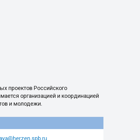
ных проектов Российского
имается организацией и координацией
тов и молодежи.
aya@herzen.spb.ru