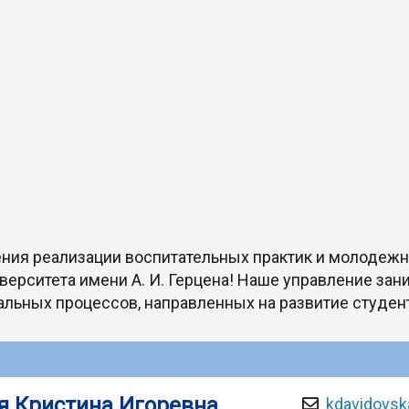
ения реализации воспитательных практик и молодеж
верситета имени А. И. Герцена! Наше управление зан
льных процессов, направленных на развитие студен
я Кристина Игоревна
kdavidovsk