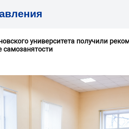
равления
новского университета получили реко
е самозанятости