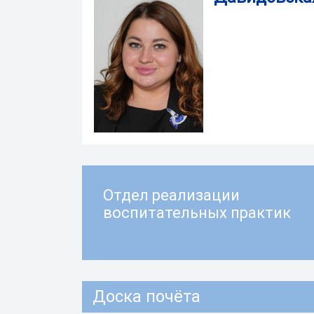
Отдел реализации
воспитательных практик
Доска почёта