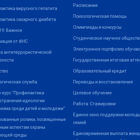
Расписание
актика вирусного гепатита
Психологическая помощь
актика сахарного диабета
Олимпиады и конкурсы
19: Важное
Студенческое научное обществ
ация от ФНС
Электронное портфолио обуча
а антитеррористической
сности
Государственная итоговая атте
ство
Образовательный кредит
огическая служба
Переводы и восстановления
-курс "Профилактика
Целевое обучение
странения идеологии
Работа. Стажировки
изма среди детей и молодежи"
Единое окно поддержки молод
ованные ролики, посвященные
семей
ным аспектам охраны
Единовременная выплата жен
ающей среды