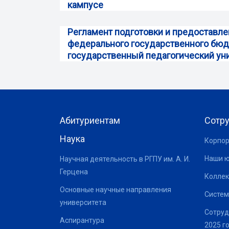
кампусе
Регламент подготовки и предоставл
федерального государственного бюд
государственный педагогический унив
Абитуриентам
Сотр
Наука
Корпор
Наши 
Научная деятельность в РГПУ им. А. И.
Герцена
Коллек
Основные научные направления
Систем
университета
Сотруд
Аспирантура
2025 г