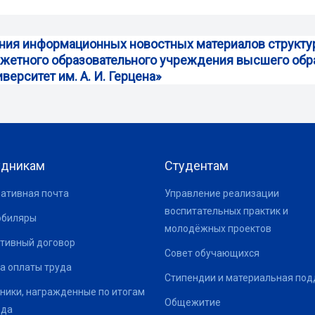
ения информационных новостных материалов струк
жетного образовательного учреждения высшего обр
ерситет им. А. И. Герцена»
удникам
Студентам
ативная почта
Управление реализации
воспитательных практик и
юбиляры
молодёжных проектов
тивный договор
Совет обучающихся
а оплаты труда
Стипендии и материальная по
ники, награжденные по итогам
Общежитие
ода