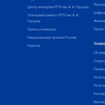
Програ
Центр экспертиз РГПУ им. А. И. Герцена
Цифров
Этический комитет РГПУ им. А. И.
Жилищ
Герцена
Проект
Гранты и конкурсы
Национальные проекты России
Униве
Новости
Об уни
Структ
Руково
Почётн
Почётн
Контак
Виртуа