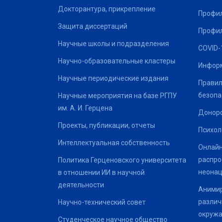
Докторантура, прикрепление
Профил
Защита диссертаций
Профил
Научные школы и подразделения
COVID-
Научно-образовательные кластеры
Информ
Научные периодические издания
Правил
безопа
Научные мероприятия на базе РГПУ
им. А. И. Герцена
Донор
Проекты, публикации, отчеты
Психол
Интеллектуальная собственность
Онлайн
распро
Политика Герценовского университета
неонац
в отношении ИИ в научной
деятельности
Анимир
различ
Научно-технический совет
окруж
Студенческое научное общество