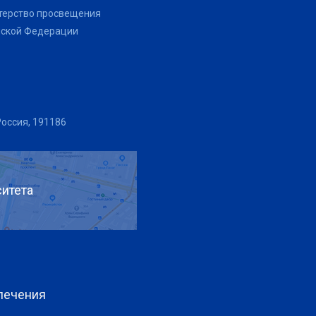
терство просвещения
йской Федерации
Россия, 191186
итета
печения