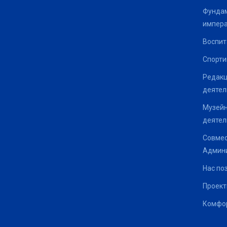
Фундам
импер
Воспит
Спорти
Редакц
деятел
Музейн
деятел
Совмес
Админи
Нас по
Проек
Комфор