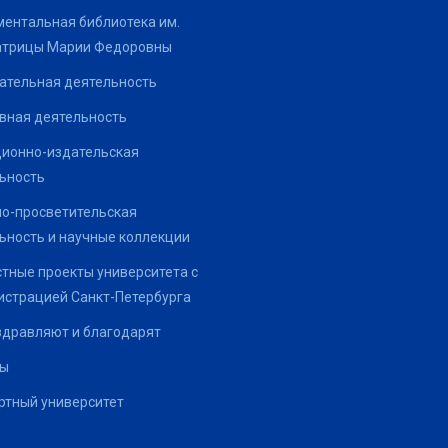
ентальная библиотека им.
атрицы Марии Федоровны
ательная деятельность
вная деятельность
ионно-издательская
ьность
о-просветительская
ьность и научные коллекции
тные проекты университета с
страцией Санкт-Петербурга
здравляют и благодарят
ты
тный университет