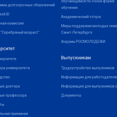
обучающимся по очной форме
мма долгосрочных сбережений
обучения
ой ID
Академический отпуск
ная комиссия
Меры поддержки молодых семе
 "Серебряный возраст"
Санкт-Петербурге
Форумы РОСМОЛОДЕЖИ
рситет
Выпускникам
верситете
ура университета
Трудоустройство выпускников
дство
Информация для работодателе
ые доктора
Информация для выпускников с
ые профессора
Документы
ты
льная приемная