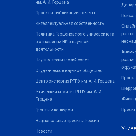
им. А. И. Герцена
Донор
Проекты, публикации, отчеты
Психол
Интеллектуальная собственность
Онлайн
распро
Политика Герценовского университета
неонац
в отношении ИИ в научной
деятельности
Анимир
различ
Научно-технический совет
окруж
Студенческое научное общество
Програ
Центр экспертиз РГПУ им. А. И. Герцена
Цифров
Этический комитет РГПУ им. А. И.
Жилищ
Герцена
Проект
Гранты и конкурсы
Национальные проекты России
Униве
Новости