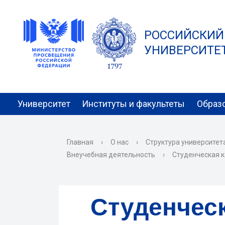
РОССИЙСКИЙ
УНИВЕРСИТЕТ 
Университет
Институты и факультеты
Образ
Главная
›
О нас
›
Структура университет
Внеучебная деятельность
›
Студенческая к
Студенческ