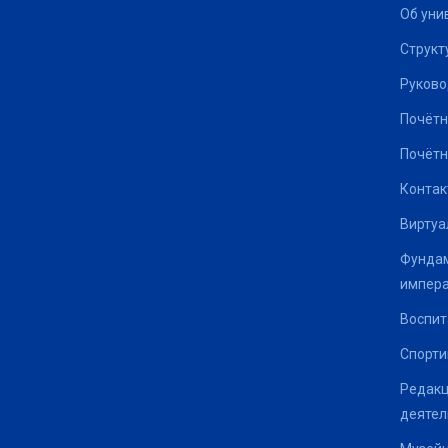
Об уни
Структ
Руково
Почётн
Почётн
Контак
Виртуа
Фундам
импер
Воспит
Спорти
Редакц
деятел