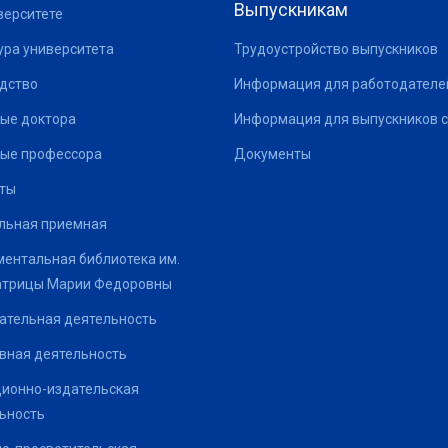
Выпускникам
верситете
ура университета
Трудоустройство выпускников
дство
Информация для работодателе
ые доктора
Информация для выпускников с
ые профессора
Документы
ты
льная приемная
ентальная библиотека им.
атрицы Марии Федоровны
ательная деятельность
вная деятельность
ионно-издательская
ьность