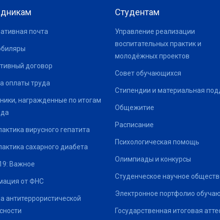
удникам
Студентам
ативная почта
Управление реализации
воспитательных практик и
юбиляры
молодёжных проектов
тивный договор
Совет обучающихся
а оплаты труда
Стипендии и материальная по
ники, награжденные по итогам
Общежитие
ода
Расписание
актика вирусного гепатита
Психологическая помощь
актика сахарного диабета
Олимпиады и конкурсы
19: Важное
Студенческое научное обществ
ация от ФНС
Электронное портфолио обуча
а антитеррористической
сности
Государственная итоговая атте