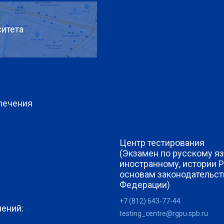
итета
печения
Центр тестирования
(Экзамен по русскому яз
иностранному, истории 
основам законодательст
Федерации)
+7 (812) 643-77-44
лений:
testing_centre@rgpu.spb.ru