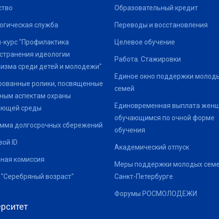
ство
Образовательный кредит
огическая служба
Переводы и восстановления
-курс "Профилактика
Целевое обучение
странения идеологии
Работа. Стажировки
изма среди детей и молодежи"
Единое окно поддержки молод
ованные ролики, посвященные
семей
ным аспектам охраны
Единовременная выплата жен
ающей среды
обучающимся по очной форме
мма долгосрочных сбережений
обучения
ой ID
Академический отпуск
ная комиссия
Меры поддержки молодых семе
 "Серебряный возраст"
Санкт-Петербурге
Форумы РОСМОЛОДЕЖИ
рситет