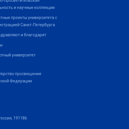
о-просветительская
ьность и научные коллекции
тные проекты университета с
страцией Санкт-Петербурга
здравляют и благодарят
ты
тный университет
терство просвещения
йской Федерации
Россия, 191186