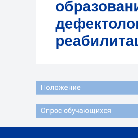
образован
дефектолог
реабилита
Положение
Опрос обучающихся