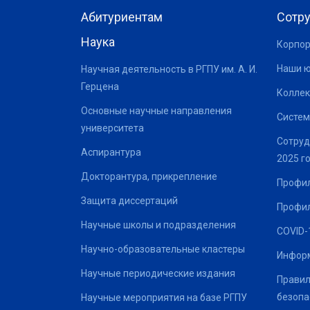
Абитуриентам
Сотр
Наука
Корпор
Наши 
Научная деятельность в РГПУ им. А. И.
Герцена
Коллек
Основные научные направления
Систем
университета
Сотруд
Аспирантура
2025 г
Докторантура, прикрепление
Профил
Защита диссертаций
Профил
Научные школы и подразделения
COVID-
Научно-образовательные кластеры
Информ
Научные периодические издания
Правил
безопа
Научные мероприятия на базе РГПУ