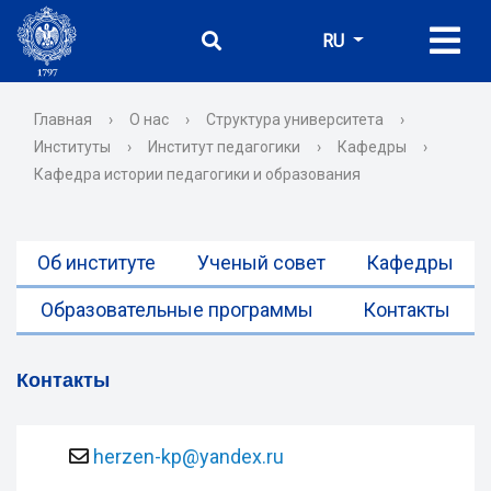
RU
Главная
›
О нас
›
Структура университета
›
Институты
›
Институт педагогики
›
Кафедры
›
Кафедра истории педагогики и образования
Об институте
Ученый совет
Кафедры
Образовательные программы
Контакты
Контакты
herzen-kp@yandex.ru