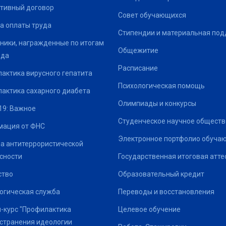
тивный договор
Совет обучающихся
а оплаты труда
Стипендии и материальная по
ники, награжденные по итогам
Общежитие
ода
Расписание
актика вирусного гепатита
Психологическая помощь
актика сахарного диабета
Олимпиады и конкурсы
19: Важное
Студенческое научное обществ
ация от ФНС
Электронное портфолио обуча
а антитеррористической
сности
Государственная итоговая атте
ство
Образовательный кредит
огическая служба
Переводы и восстановления
-курс "Профилактика
Целевое обучение
странения идеологии