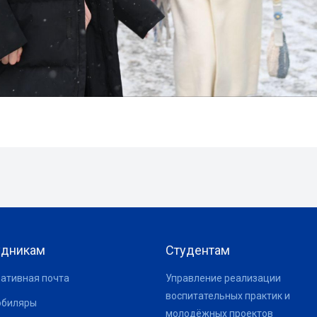
удникам
Студентам
ативная почта
Управление реализации
воспитательных практик и
юбиляры
молодёжных проектов