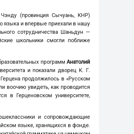
 Чэнду (провинция Сычуань, КНР)
го языка и впервые приехали в нашу
льного сотрудничества Шаньдун —
йские школьники смогли поближе
бразовательных программ
Анатолий
верситета и показали дворец К. Г.
. Герцена продолжилось в «Русском
и воочию увидеть, как проводится
ся в Герценовском университете,
аршеклассники и сопровождающие
айском языке, хранящихся в фонде.
о китайской грамматике на немецком