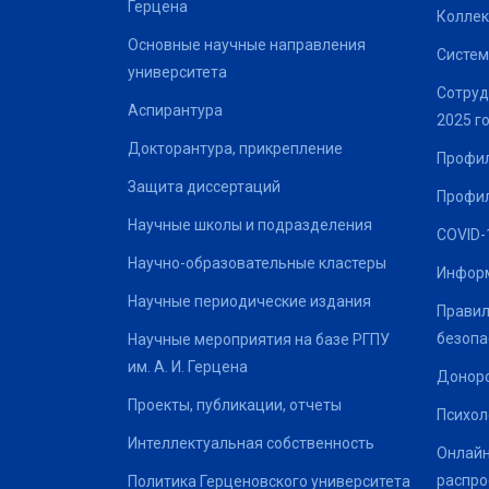
Герцена
Коллек
Основные научные направления
Систем
университета
Сотруд
Аспирантура
2025 г
Докторантура, прикрепление
Профил
Защита диссертаций
Профил
Научные школы и подразделения
COVID-
Научно-образовательные кластеры
Информ
Научные периодические издания
Правил
безопа
Научные мероприятия на базе РГПУ
им. А. И. Герцена
Донор
Проекты, публикации, отчеты
Психол
Интеллектуальная собственность
Онлайн
распро
Политика Герценовского университета