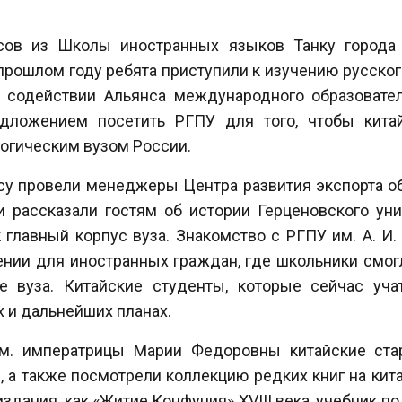
сов из Школы иностранных языков Танку города
В прошлом году ребята приступили к изучению русско
и содействии А
льянса международного образовате
едложением посетить РГПУ для того, чтобы кита
огическим вузом России.
су провели менеджеры Центра развития экспорта о
и рассказали гостям об истории Герценовского уни
 главный корпус вуза. Знакомство с РГПУ им. А. И
нии для иностранных граждан, где школьники смогл
е вуза. Китайские студенты, которые сейчас учат
х и дальнейших планах.
им. императрицы Марии Федоровны китайские ст
 а также посмотрели коллекцию редких книг на кит
издания, как «Житие Конфуция» XVIII века, учебник п