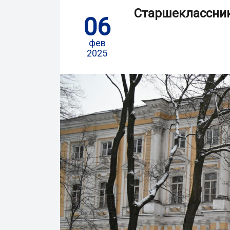
Старшеклассник
06
фев
2025