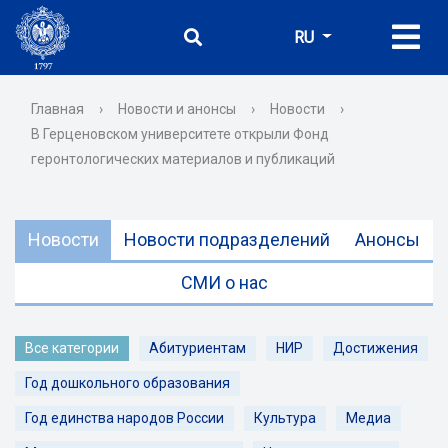
RU
Главная
›
Новости и анонсы
›
Новости
›
В Герценовском университете открыли Фонд
геронтологических материалов и публикаций
Новости
Новости подразделений
Анонсы
СМИ о нас
Все категории
Абитуриентам
НИР
Достижения
Год дошкольного образования
Год единства народов России
Культура
Медиа