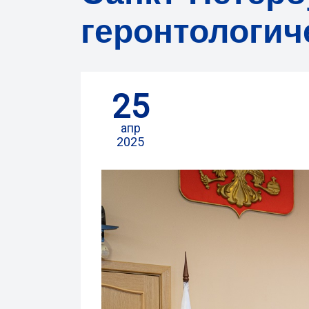
геронтологич
25
апр
2025