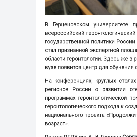
В Герценовском университете п
всероссийский геронтологический 
государственной политики России 
стал признанной экспертной площа
области геронтологии. Здесь же в
вузе появится центр для обучения
На конференциях, круглых стола
регионов России о развитии от
программах геронтологической по
геронтологического подхода к со
национального проекта «Продолжит
возраст».
Ректор РГПУ им. А. И. Герцена
Серге