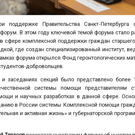
ри поддержке Правительства Санкт-Петербурга с
форум. В этом году ключевой темой форума стало р
в сфере комплексной поддержки граждан старшего 
дкой, где создан специализированный институт, в
 рамках форума открылся Фонд геронтологических мат
 студентов-добровольцев.
х и заседаниях секций было представлено более 
ечественной системы помощи представителям ст
мощи и научных разработках в данной сфере. Осн
зданию в России системы Комплексной помощи гражд
ельная и активная жизнь» и губернаторской прогр
й Тарасов
рассказал участникам форума об участии в