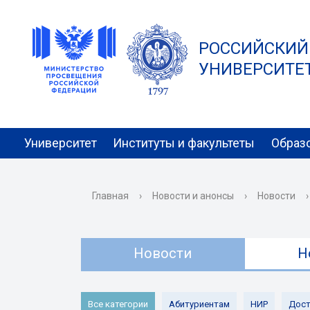
РОССИЙСКИЙ
УНИВЕРСИТЕТ 
Университет
Институты и факультеты
Образ
Главная
›
Новости и анонсы
›
Новости
›
Новости
Н
Все категории
Абитуриентам
НИР
Дост