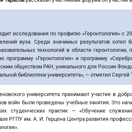
одит исследования по профилю «Геронтология» с 201
елений вуза. Среди значимых результатов хотел 
азовательных технологий в области геронтологии, 
ю программу «Геронтология» и программу «Серебря
ским обществом РАН, уникального для России Фонда
льной библиотеки университета», — отметил Сергей 
еновского университета принимают участие в добр
анов войн были проведены учебные занятия. Это на
их студенческих практик — «Обучение служение
азе РГПУ им. А. И. Герцена Центра развития профес
логия».