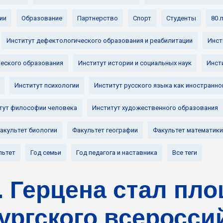
ии
Образование
Партнерство
Спорт
Студенты
80 
Институт дефектологического образования и реабилитации
Инст
ческого образования
Институт истории и социальных наук
Инст
Институт психологии
Институт русского языка как иностранно
тут философии человека
Институт художественного образования
акультет биологии
Факультет географии
Факультет математики
льтет
Год семьи
Год педагога и наставника
Все теги
И. Герцена стал пл
ургского всеросси