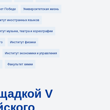
лет Победе
Университетская жизнь
итут иностранных языков
итут музыки, театра и хореографии
го
Институт физики
Институт экономики и управления
Факультет химии
ощадкой V
йского