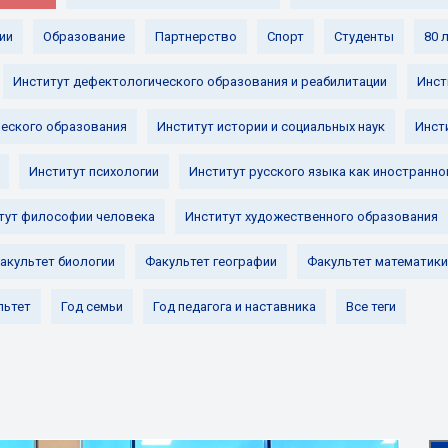
ии
Образование
Партнерство
Спорт
Студенты
80 
Институт дефектологического образования и реабилитации
Инст
ческого образования
Институт истории и социальных наук
Инст
Институт психологии
Институт русского языка как иностранно
тут философии человека
Институт художественного образования
акультет биологии
Факультет географии
Факультет математики
льтет
Год семьи
Год педагога и наставника
Все теги