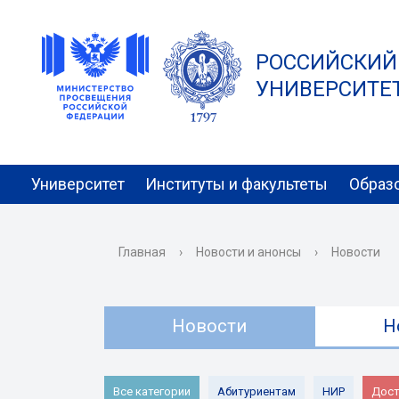
РОССИЙСКИЙ
УНИВЕРСИТЕТ 
Университет
Институты и факультеты
Образ
Главная
›
Новости и анонсы
›
Новости
Новости
Н
Все категории
Абитуриентам
НИР
Дост