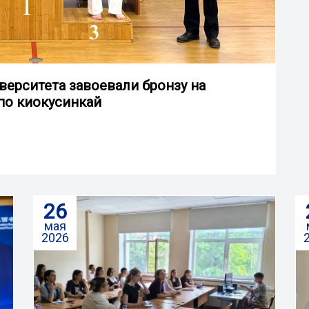
ерситета завоевали бронзу на
по киокусинкай
26
мая
2026