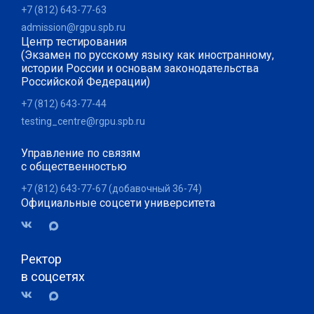
+7 (812) 643-77-63
06.03.01
Биология
Высшее
admission@rgpu.spb.ru
образование -
Центр тестирования
бакалавриат
(Экзамен по русскому языку как иностранному,
истории России и основам законодательства
06.03.01
Биология
Высшее
Российской Федерации)
образование -
+7 (812) 643-77-44
бакалавриат
testing_centre@rgpu.spb.ru
09.03.01
Информатика и
Высшее
вычислительная
образование -
Управление по связям
техника
бакалавриат
с общественностью
+7 (812) 643-77-67 (добавочный 36-74)
09.03.02
Информационные
Высшее
Официальные соцсети университета
системы и
образование -
технологии
бакалавриат
09.03.02
Информационные
Высшее
Ректор
системы и
образование -
в соцсетях
технологии
бакалавриат
37.03.01
Психология
Высшее