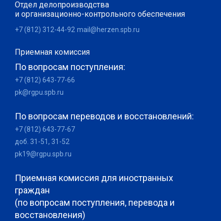
Отдел делопроизводства
природопользование
образование -
и организационно-контрольного обеспечения
бакалавриат
+7 (812) 312-44-92
mail@herzen.spb.ru
05.03.06
Экология и
Высшее
природопользование
образование -
Приемная комиссия
бакалавриат
По вопросам поступления:
05.03.06
Экология и
Высшее
+7 (812) 643-77-66
природопользование
образование -
pk@rgpu.spb.ru
бакалавриат
По вопросам переводов и восстановлений:
05.03.06
Экология и
Высшее
природопользование
образование -
+7 (812) 643-77-67
бакалавриат
доб. 31-51, 31-52
pk19@rgpu.spb.ru
05.03.06
Экология и
Высшее
природопользование
образование -
бакалавриат
Приемная комиссия для иностранных
граждан
06.03.01
Биология
Высшее
(по вопросам поступления, перевода и
образование -
восстановления)
бакалавриат