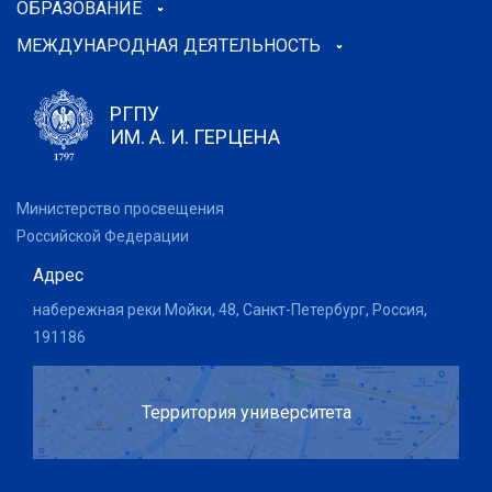
ОБРАЗОВАНИЕ
05.03.02
География
Высшее
МЕЖДУНАРОДНАЯ ДЕЯТЕЛЬНОСТЬ
образование -
бакалавриат
РГПУ
05.03.02
География
Высшее
ИМ. А. И. ГЕРЦЕНА
образование -
бакалавриат
Министерство просвещения
05.03.02
География
Высшее
Российской Федерации
образование -
бакалавриат
Адрес
05.03.02
География
Высшее
набережная реки Мойки, 48, Санкт-Петербург, Россия,
образование -
191186
бакалавриат
05.03.02
География
Высшее
Территория университета
образование -
бакалавриат
05.03.06
Экология и
Высшее