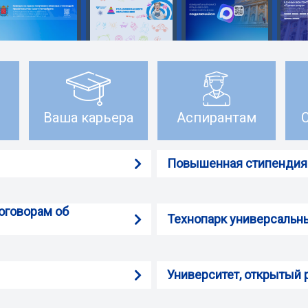
Ваша карьера
Аспирантам
Повышенная стипендия
договорам об
Технопарк универсальн
Университет, открытый 