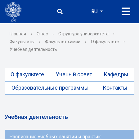
RU
Главная
›
О нас
›
Структура университета
›
Факультеты
›
Факультет химии
›
О факультете
›
Учебная деятельность
О факультете
Ученый совет
Кафедры
Образовательные программы
Контакты
Учебная деятельность
Расписание учебных занятий и практик