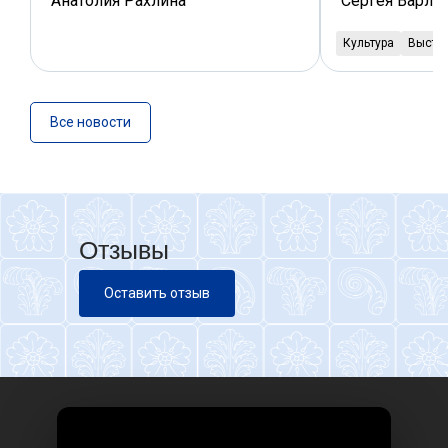
Анатолия Рахлина
Сергея Варле
Культура
Выста
Все новости
Отзывы
Оставить отзыв