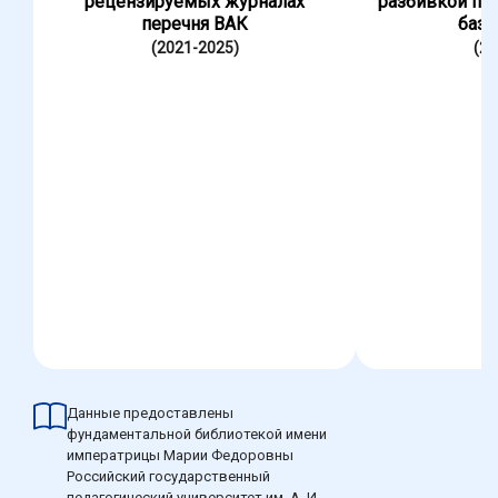
рецензируемых журналах
разбивкой по
перечня ВАК
база
(2021-2025)
(20
Данные предоставлены
фундаментальной библиотекой имени
императрицы Марии Федоровны
Российский государственный
педагогический университет им. А. И.