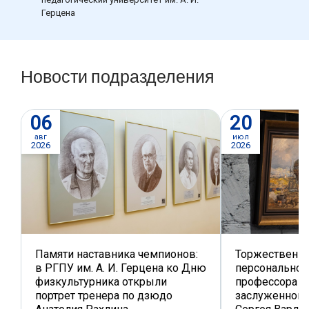
Герцена
Новости подразделения
06
20
авг
июл
2026
2026
Памяти наставника чемпионов:
Торжественно
в РГПУ им. А. И. Герцена ко Дню
персональной
физкультурника открыли
профессора к
портрет тренера по дзюдо
заслуженного