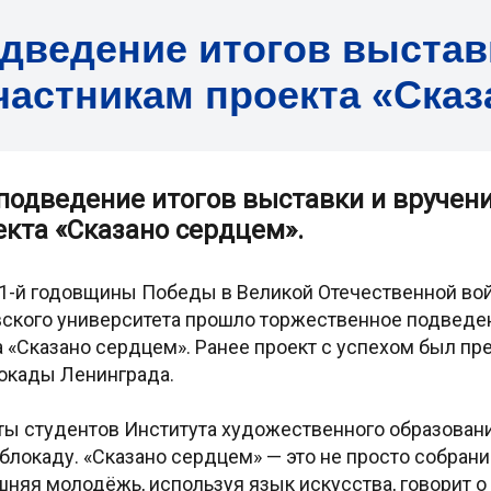
дведение итогов выстав
частникам проекта «Сказ
подведение итогов выставки и вручен
екта «Сказано сердцем».
81-й годовщины Победы в Великой Отечественной вой
ского университета прошло торжественное подведен
а «Сказано сердцем». Ранее проект с успехом был п
окады Ленинграда.
ты студентов Института художественного образован
окаду. «Сказано сердцем» — это не просто собрание
шняя молодёжь, используя язык искусства, говорит о 