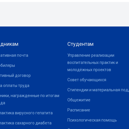
удникам
Студентам
ативная почта
Управление реализации
воспитательных практик и
юбиляры
молодёжных проектов
тивный договор
Совет обучающихся
а оплаты труда
Стипендии и материальная по
ники, награжденные по итогам
Общежитие
ода
Расписание
актика вирусного гепатита
Психологическая помощь
актика сахарного диабета