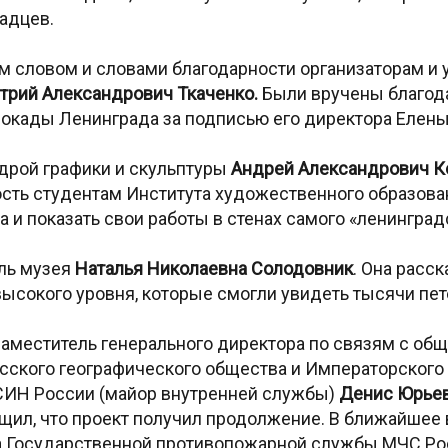
адцев.
словом и словами благодарности организаторам и 
трий Александрович Ткаченко.
Были вручены благода
окады Ленинграда за подписью его директора Елены
дрой графики и скульптуры
Андрей Александрович К
сть студентам Института художественного образов
 и показать свои работы в стенах самого «ленинград
ль музея
Наталья Николаевна Солодовник
. Она расск
ысокого уровня, которые смогли увидеть тысячи пете
заместитель генерального директора по связям с об
усского географического общества и Императорского
ФСИН России (майор внутренней службы)
Денис Юрьев
л, что проект получил продолжение. В ближайшее в
та Государственной противопожарной службы МЧС Ро