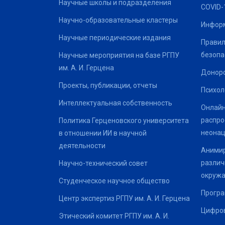
Научные школы и подразделения
COVID-
Научно-образовательные кластеры
Информ
Научные периодические издания
Правил
безопа
Научные мероприятия на базе РГПУ
им. А. И. Герцена
Донор
Проекты, публикации, отчеты
Психол
Интеллектуальная собственность
Онлайн
распро
Политика Герценовского университета
неонац
в отношении ИИ в научной
деятельности
Анимир
различ
Научно-технический совет
окруж
Студенческое научное общество
Програ
Центр экспертиз РГПУ им. А. И. Герцена
Цифров
Этический комитет РГПУ им. А. И.