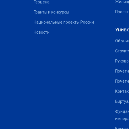
Жилищ
Герцена
Проект
Гранты и конкурсы
Национальные проекты России
Униве
Новости
Об уни
Структ
Руково
Почётн
Почётн
Контак
Виртуа
Фундам
импер
Воспит