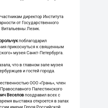
участникам директор Института
рности от Государственного
 Витальевны Лезик.
орольчук
поблагодарил
ания прикоснуться к священным
ского» музея Санкт-Петербурга.
азала, что в главном зале музея
рбуржцев и гостей города.
щественностью ООО «Грань», член
 Православного Палестинского
ич Веселов
поздравил всех с
ремя выставка откроется в залах
ссии имени Героя Российской