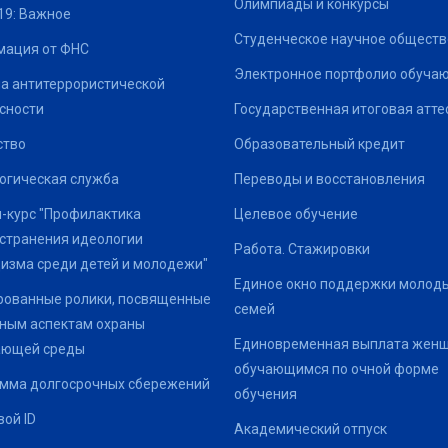
Олимпиады и конкурсы
19: Важное
Студенческое научное обществ
ация от ФНС
Электронное портфолио обуча
а антитеррористической
сности
Государственная итоговая атте
ство
Образовательный кредит
огическая служба
Переводы и восстановления
-курс "Профилактика
Целевое обучение
странения идеологии
Работа. Стажировки
изма среди детей и молодежи"
Единое окно поддержки молод
ованные ролики, посвященные
семей
ным аспектам охраны
Единовременная выплата жен
ающей среды
обучающимся по очной форме
мма долгосрочных сбережений
обучения
ой ID
Академический отпуск