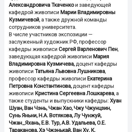
Александровича Ткаченко
и заведующей
кафедрой живописи
Марии Владимировны
Кузмичевой
, а также дружной команды
сотрудников университета.
В числе участников экспозиции —
заслуженный художник РФ, профессор
кафедры живописи
Сергей Варленович Пен
,
заведующая кафедрой живописи
Мария
Владимировна Кузмичева,
доцент кафедры
живописи
Татьяна Львовна Лушникова
,
профессор кафедры живописи
Екатерина
Петровна Константинова,
доцент кафедры
живописи
Кристина Сергеевна Лошкарева
, а
также студенты и выпускники кафедры:
Хуан
Шуан, Ван Чэнь, Чжан Хао, Чжу Чжунцзин,
Сунь Яньни, Н.А. Вотякова, Лу Чунжуй,
Чжан_Яхань, Е.В. Тур, А.В. Удальева, О.Е.
Тараканова, Хэ Чжэнькай, Ван Ху, К.