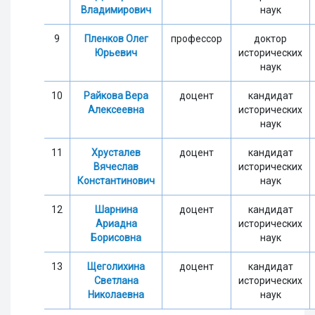
Владимирович
наук
9
Пленков Олег
профессор
доктор
Юрьевич
исторических
наук
10
Райкова Вера
доцент
кандидат
Алексеевна
исторических
наук
11
Хрусталев
доцент
кандидат
Вячеслав
исторических
Константинович
наук
12
Шарнина
доцент
кандидат
Ариадна
исторических
Борисовна
наук
13
Щеголихина
доцент
кандидат
Светлана
исторических
Николаевна
наук