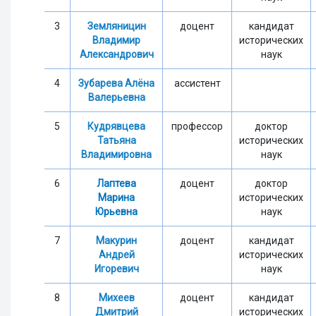
3
Земляницин
доцент
кандидат
Владимир
исторических
Александрович
наук
4
Зубарева Алёна
ассистент
Валерьевна
5
Кудрявцева
профессор
доктор
Татьяна
исторических
Владимировна
наук
6
Лаптева
доцент
доктор
Марина
исторических
Юрьевна
наук
7
Макурин
доцент
кандидат
Андрей
исторических
Игоревич
наук
8
Михеев
доцент
кандидат
Дмитрий
исторических