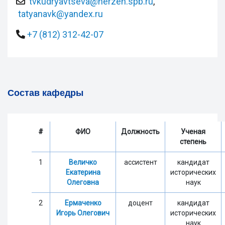
tvkudryavtseva@herzen.spb.ru
,
tatyanavk@yandex.ru
+7 (812) 312-42-07
Состав кафедры
#
ФИО
Должность
Ученая
степень
1
Величко
ассистент
кандидат
Екатерина
исторических
Олеговна
наук
2
Ермаченко
доцент
кандидат
Игорь Олегович
исторических
наук