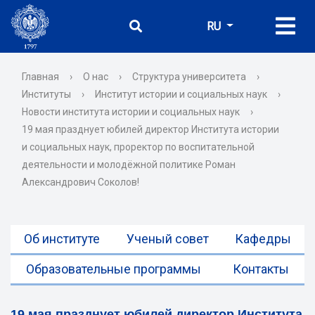
RU
Главная
›
О нас
›
Структура университета
›
Институты
›
Институт истории и социальных наук
›
Новости института истории и социальных наук
›
19 мая празднует юбилей директор Института истории
и социальных наук, проректор по воспитательной
деятельности и молодёжной политике Роман
Александрович Соколов!
Об институте
Ученый совет
Кафедры
Образовательные программы
Контакты
19 мая празднует юбилей директор Института