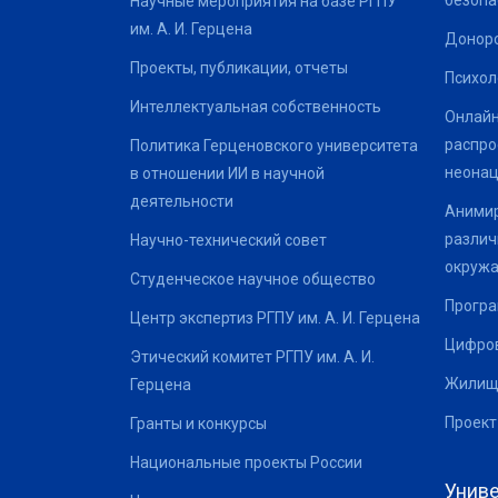
безопа
Научные мероприятия на базе РГПУ
им. А. И. Герцена
Донор
Проекты, публикации, отчеты
Психол
Интеллектуальная собственность
Онлайн
распро
Политика Герценовского университета
неонац
в отношении ИИ в научной
деятельности
Анимир
различ
Научно-технический совет
окруж
Студенческое научное общество
Програ
Центр экспертиз РГПУ им. А. И. Герцена
Цифров
Этический комитет РГПУ им. А. И.
Жилищ
Герцена
Проект
Гранты и конкурсы
Национальные проекты России
Униве