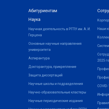
Абитуриентам
Сотр
Наука
Корпор
Наши 
Научная деятельность в РГПУ им. А. И.
Герцена
Коллек
Основные научные направления
Систем
университета
Сотруд
Аспирантура
2025 г
Докторантура, прикрепление
Профил
Защита диссертаций
Профил
Научные школы и подразделения
COVID-
Научно-образовательные кластеры
Информ
Научные периодические издания
Правил