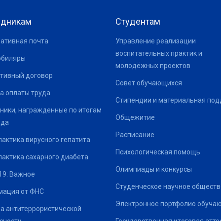
удникам
Студентам
ативная почта
Управление реализации
воспитательных практик и
юбиляры
молодёжных проектов
тивный договор
Совет обучающихся
а оплаты труда
Стипендии и материальная по
ники, награжденные по итогам
Общежитие
ода
Расписание
актика вирусного гепатита
Психологическая помощь
актика сахарного диабета
Олимпиады и конкурсы
19: Важное
Студенческое научное обществ
ация от ФНС
Электронное портфолио обуча
а антитеррористической