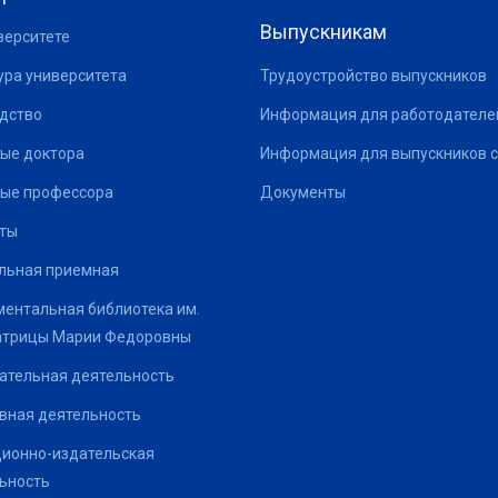
Выпускникам
верситете
ура университета
Трудоустройство выпускников
дство
Информация для работодателе
ые доктора
Информация для выпускников с
ые профессора
Документы
ты
льная приемная
ентальная библиотека им.
атрицы Марии Федоровны
ательная деятельность
вная деятельность
ионно-издательская
ьность