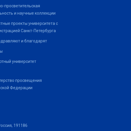
о-просветительская
ьность и научные коллекции
тные проекты университета с
страцией Санкт-Петербурга
здравляют и благодарят
ты
тный университет
терство просвещения
йской Федерации
Россия, 191186