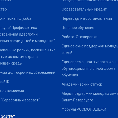
сности
Государственная итоговая атте
ство
Образовательный кредит
огическая служба
Переводы и восстановления
-курс "Профилактика
Целевое обучение
странения идеологии
Работа. Стажировки
изма среди детей и молодежи"
Единое окно поддержки молод
ованные ролики, посвященные
семей
ным аспектам охраны
Единовременная выплата жен
ающей среды
обучающимся по очной форме
мма долгосрочных сбережений
обучения
ой ID
Академический отпуск
ная комиссия
Меры поддержки молодых семе
 "Серебряный возраст"
Санкт-Петербурге
Форумы РОСМОЛОДЕЖИ
рситет