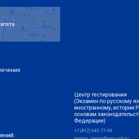
итета
печения
Центр тестирования
(Экзамен по русскому яз
иностранному, истории 
основам законодательст
Федерации)
+7 (812) 643-77-44
лений:
testing_centre@rgpu.spb.ru