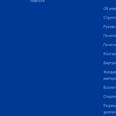
Новости
Об уни
Структ
Руково
Почётн
Почётн
Контак
Виртуа
Фундам
импер
Воспит
Спорти
Редакц
деятел