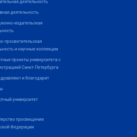
ательная деятельность
вная деятельность
ионно-издательская
ьность
о-просветительская
ьность и научные коллекции
тные проекты университета с
страцией Санкт-Петербурга
здравляют и благодарят
ты
тный университет
терство просвещения
йской Федерации