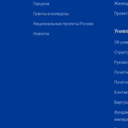
Жилищ
Герцена
Проект
Гранты и конкурсы
Национальные проекты России
Униве
Новости
Об уни
Структ
Руково
Почётн
Почётн
Контак
Виртуа
Фундам
импер