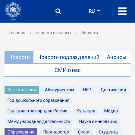
RU
Главная
›
Новости и анонсы
›
Новости
Новости
Новости подразделений
Анонсы
СМИ о нас
Все категории
Абитуриентам
НИР
Достижения
Год дошкольного образования
Год единства народов России
Культура
Медиа
Международная деятельность
Наука и инновации
Образование
Партнерство
Спорт
Студенты