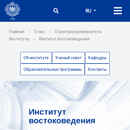
RU
Главная
›
О нас
›
Структура университета
›
Институты
›
Институт востоковедения
Об институте
Ученый совет
Кафедры
Образовательные программы
Контакты
Институт
востоковедения