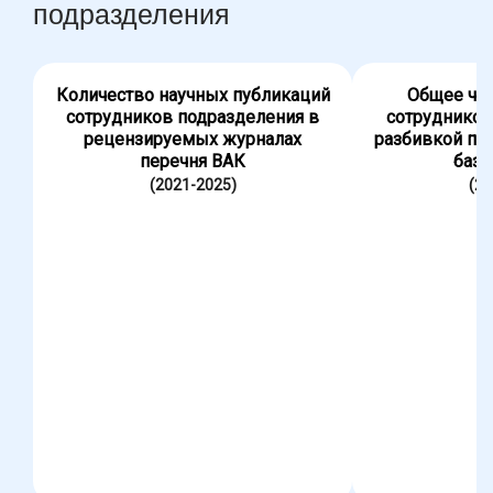
подразделения
Количество научных публикаций
Общее чис
сотрудников подразделения в
сотрудников
рецензируемых журналах
разбивкой по
перечня ВАК
база
(2021-2025)
(20