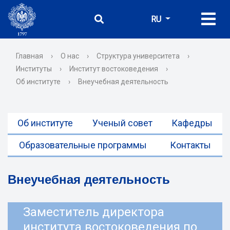
RU
Главная
›
О нас
›
Структура университета
›
Институты
›
Институт востоковедения
›
Об институте
›
Внеучебная деятельность
Об институте
Ученый совет
Кафедры
Образовательные программы
Контакты
Внеучебная деятельность
Заместитель директора
института востоковедения по