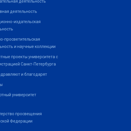
ательная деятельность
вная деятельность
ионно-издательская
ьность
о-просветительская
ьность и научные коллекции
тные проекты университета с
страцией Санкт-Петербурга
здравляют и благодарят
ты
тный университет
терство просвещения
йской Федерации