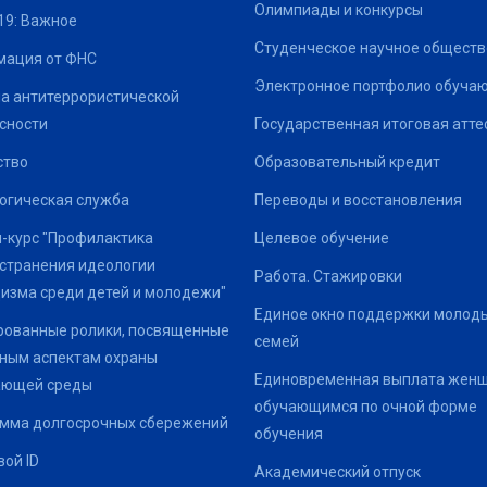
Олимпиады и конкурсы
19: Важное
Студенческое научное обществ
ация от ФНС
Электронное портфолио обуча
а антитеррористической
сности
Государственная итоговая атте
ство
Образовательный кредит
огическая служба
Переводы и восстановления
-курс "Профилактика
Целевое обучение
странения идеологии
Работа. Стажировки
изма среди детей и молодежи"
Единое окно поддержки молод
ованные ролики, посвященные
семей
ным аспектам охраны
Единовременная выплата жен
ающей среды
обучающимся по очной форме
мма долгосрочных сбережений
обучения
ой ID
Академический отпуск