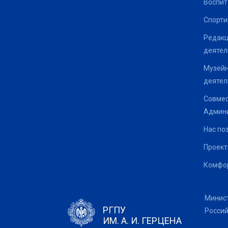
Воспит
Спорти
Редакц
деятел
Музейн
деятел
Совмес
Админи
Нас по
Проек
Комфор
Минис
РГПУ
Росси
ИМ. А. И. ГЕРЦЕНА