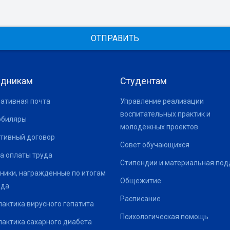
ОТПРАВИТЬ
удникам
Студентам
ативная почта
Управление реализации
воспитательных практик и
юбиляры
молодёжных проектов
тивный договор
Совет обучающихся
а оплаты труда
Стипендии и материальная по
ники, награжденные по итогам
Общежитие
ода
Расписание
актика вирусного гепатита
Психологическая помощь
актика сахарного диабета