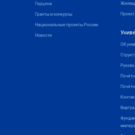
Жилищ
Герцена
Проект
Гранты и конкурсы
Национальные проекты России
Униве
Новости
Об уни
Структ
Руково
Почётн
Почётн
Контак
Виртуа
Фундам
импер