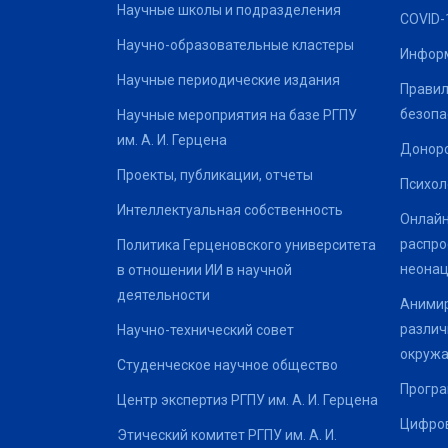
Научные школы и подразделения
COVID-
Научно-образовательные кластеры
Информ
Научные периодические издания
Правил
безопа
Научные мероприятия на базе РГПУ
им. А. И. Герцена
Донор
Проекты, публикации, отчеты
Психол
Интеллектуальная собственность
Онлайн
распро
Политика Герценовского университета
неонац
в отношении ИИ в научной
деятельности
Анимир
различ
Научно-технический совет
окруж
Студенческое научное общество
Програ
Центр экспертиз РГПУ им. А. И. Герцена
Цифров
Этический комитет РГПУ им. А. И.