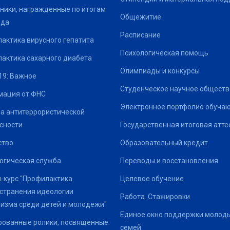
ники, награжденные по итогам
Общежитие
ода
Расписание
актика вирусного гепатита
Психологическая помощь
актика сахарного диабета
Олимпиады и конкурсы
19: Важное
Студенческое научное обществ
ация от ФНС
Электронное портфолио обуча
а антитеррористической
сности
Государственная итоговая атте
ство
Образовательный кредит
огическая служба
Переводы и восстановления
-курс "Профилактика
Целевое обучение
странения идеологии
Работа. Стажировки
изма среди детей и молодежи"
Единое окно поддержки молод
ованные ролики, посвященные
семей