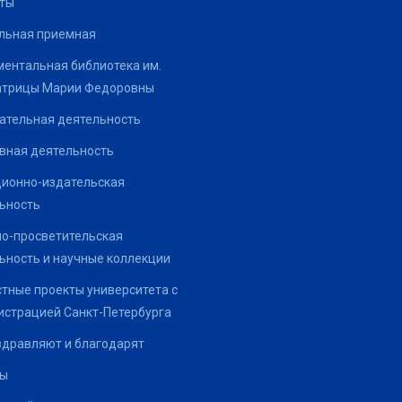
ты
льная приемная
ентальная библиотека им.
атрицы Марии Федоровны
ательная деятельность
вная деятельность
ионно-издательская
ьность
о-просветительская
ьность и научные коллекции
тные проекты университета с
страцией Санкт-Петербурга
здравляют и благодарят
ты