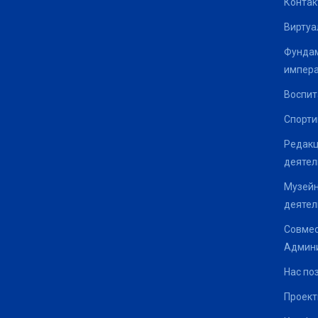
Контак
Виртуа
Фундам
импер
Воспит
Спорти
Редакц
деятел
Музейн
деятел
Совмес
Админи
Нас по
Проек