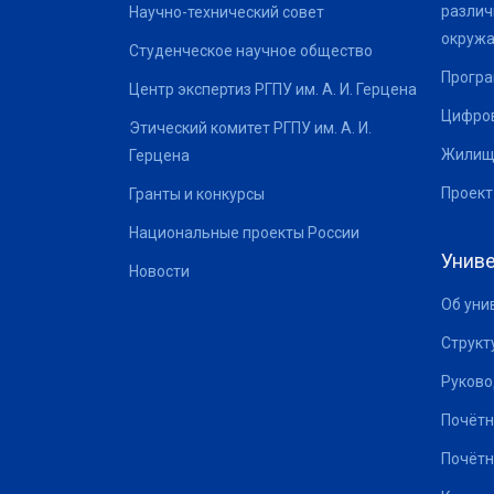
различ
Научно-технический совет
окруж
Студенческое научное общество
Програ
Центр экспертиз РГПУ им. А. И. Герцена
Цифров
Этический комитет РГПУ им. А. И.
Жилищ
Герцена
Проект
Гранты и конкурсы
Национальные проекты России
Униве
Новости
Об уни
Структ
Руково
Почётн
Почётн