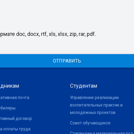
oc, docx, rtf, xls, xlsx, zip, rar, pdf.
ОТПРАВИТЬ
удникам
Студентам
ативная почта
Управление реализации
воспитательных практик и
юбиляры
молодёжных проектов
тивный договор
Совет обучающихся
а оплаты труда
Стипендии и материальная по