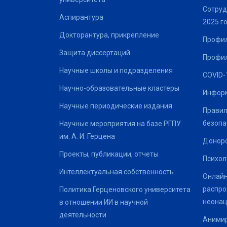
Сотруд
Аспирантура
2025 г
Докторантура, прикрепление
Профил
Защита диссертаций
Профил
Научные школы и подразделения
COVID-
Научно-образовательные кластеры
Информ
Научные периодические издания
Правил
безопа
Научные мероприятия на базе РГПУ
им. А. И. Герцена
Донор
Проекты, публикации, отчеты
Психол
Интеллектуальная собственность
Онлайн
распро
Политика Герценовского университета
неонац
в отношении ИИ в научной
деятельности
Анимир