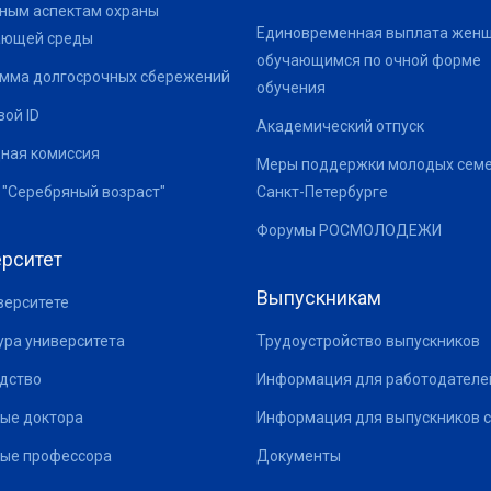
ным аспектам охраны
Единовременная выплата жен
ающей среды
обучающимся по очной форме
мма долгосрочных сбережений
обучения
ой ID
Академический отпуск
ная комиссия
Меры поддержки молодых семе
 "Серебряный возраст"
Санкт-Петербурге
Форумы РОСМОЛОДЕЖИ
рситет
Выпускникам
верситете
ура университета
Трудоустройство выпускников
дство
Информация для работодателе
ые доктора
Информация для выпускников с
ые профессора
Документы