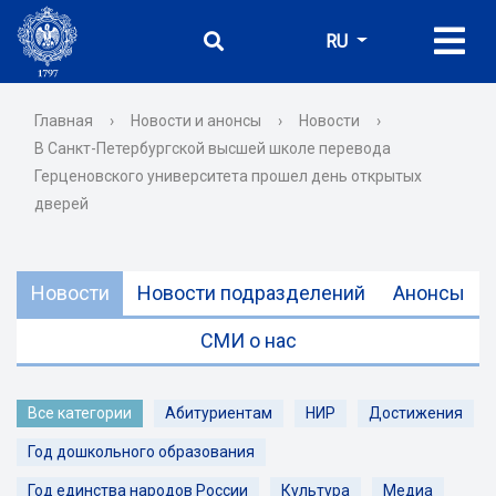
RU
Главная
›
Новости и анонсы
›
Новости
›
В Санкт-Петербургской высшей школе перевода
Герценовского университета прошел день открытых
дверей
Новости
Новости подразделений
Анонсы
СМИ о нас
Все категории
Абитуриентам
НИР
Достижения
Год дошкольного образования
Год единства народов России
Культура
Медиа