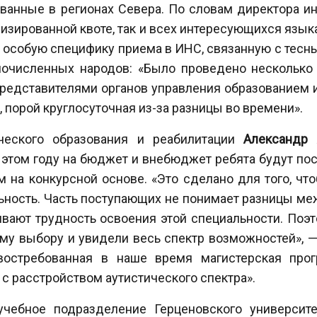
ованные в регионах Севера. По словам директора и
лизированной квоте, так и всех интересующихся язык
 особую специфику приема в ИНС, связанную с тес
лочисленных народов: «Было проведено несколько 
 представителями органов управления образованием 
, порой круглосуточная из-за разницы во времени».
ческого образования и реабилитации
Александр 
 этом году на бюджет и внебюджет ребята будут пос
 на конкурсной основе. «Это сделано для того, чт
ность. Часть поступающих не понимает разницы меж
вают трудность освоения этой специальности. Поэ
му выбору и увидели весь спектр возможностей», 
востребованная в наше время магистерская прог
с расстройством аутистического спектра».
учебное подразделение Герценовского университ