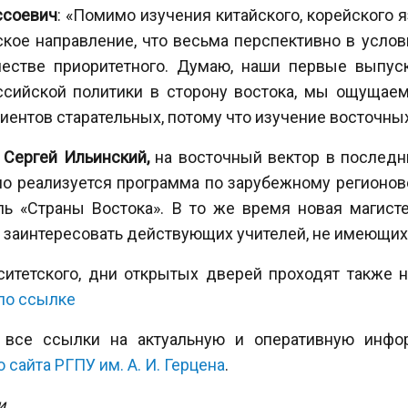
ссоевич
: «Помимо изучения китайского, корейского 
кое направление, что весьма перспективно в усло
честве приоритетного. Думаю, наши первые выпуск
ссийской политики в сторону востока, мы ощущае
ентов старательных, потому что изучение восточных
а
Сергей Ильинский,
на восточный вектор в последн
но реализуется программа по зарубежному регионо
ль «Страны Востока». В то же время новая магист
 заинтересовать действующих учителей, не имеющих
тетского, дни открытых дверей проходят также на
по ссылке
и все ссылки на актуальную и оперативную инф
сайта РГПУ им. А. И. Герцена
.
и