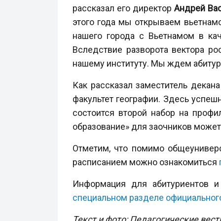
рассказал его директор
Андрей Ва
этого года мы открываем вьетнамс
нашего города с Вьетнамом в ка
Вследствие разворота вектора ро
нашему институту. Мы ждем абитури
Как рассказал заместитель декан
факультет географии. Здесь успеш
состоится второй набор на профи
образование» для заочников может
Отметим, что помимо общеуниверси
расписанием можно ознакомиться
Информация для абитуриентов 
специальном разделе официального 
Текст и фото
: Педагогические вест