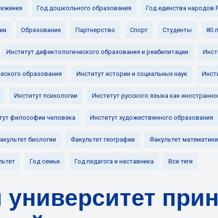
ижения
Год дошкольного образования
Год единства народов 
ии
Образование
Партнерство
Спорт
Студенты
80 
Институт дефектологического образования и реабилитации
Инст
ческого образования
Институт истории и социальных наук
Инст
Институт психологии
Институт русского языка как иностранно
тут философии человека
Институт художественного образования
акультет биологии
Факультет географии
Факультет математики
льтет
Год семьи
Год педагога и наставника
Все теги
 университет прин