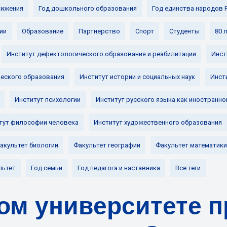
ижения
Год дошкольного образования
Год единства народов 
ии
Образование
Партнерство
Спорт
Студенты
80 
Институт дефектологического образования и реабилитации
Инст
ческого образования
Институт истории и социальных наук
Инст
Институт психологии
Институт русского языка как иностранно
тут философии человека
Институт художественного образования
акультет биологии
Факультет географии
Факультет математики
льтет
Год семьи
Год педагога и наставника
Все теги
ом университете 