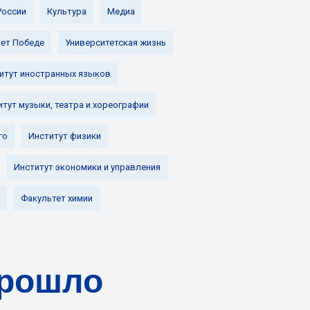
России
Культура
Медиа
лет Победе
Университетская жизнь
итут иностранных языков
итут музыки, театра и хореографии
го
Институт физики
Институт экономики и управления
Факультет химии
прошло