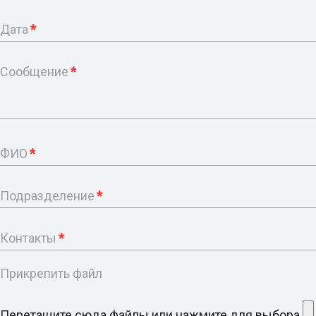
Дата
*
Сообщение
*
ФИО
*
Подразделение
*
Контакты
*
Прикрепить файл
Перетащите сюда файлы или нажмите для выбора