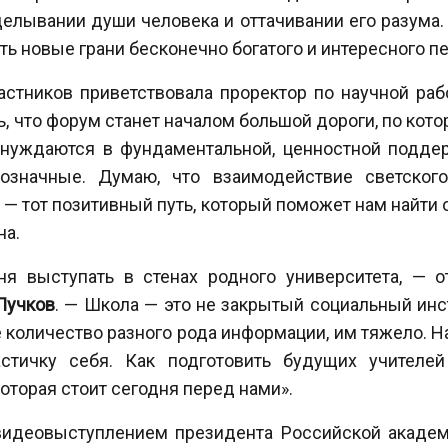
зделывании души человека и оттачивании его разума.
ть новые грани бесконечно богатого и интересного 
астников приветствовала проректор по научной ра
ь, что форум станет началом большой дороги, по кот
 нуждаются в фундаментальной, ценностной поддерж
значные. Думаю, что взаимодействие светского
 — тот позитивный путь, который поможет нам найти
на.
ня выступать в стенах родного университета, — о
Пучков
. — Школа — это не закрытый социальный инс
 количество разного рода информации, им тяжело. Н
астичку себя. Как подготовить будущих учителе
оторая стоит сегодня перед нами».
видеовыступлением президента Российской акаде