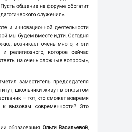
 Пусть общение на форуме обогатит
педагогического служения
»
.
боте и инновационной деятельности
орой мы будем вместе идти. Сегодня
ке, возникает очень много, и эти
 и религиозного, которое сейчас
 ответы на очень сложные вопросы»,
тметил заместитель председателя
титут, школьники живут в открытом
аставник — тот, кто сможет вовремя
й к вызовам современности? Это
мии образования
Ольги Васильевой
,