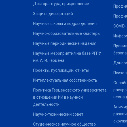
Докторантура, прикрепление
Профил
Защита диссертаций
Профил
Научные школы и подразделения
COVID-
Научно-образовательные кластеры
Информ
Научные периодические издания
Правил
безопа
Научные мероприятия на базе РГПУ
им. А. И. Герцена
Донор
Проекты, публикации, отчеты
Психол
Интеллектуальная собственность
Онлайн
распро
Политика Герценовского университета
неонац
в отношении ИИ в научной
деятельности
Анимир
различ
Научно-технический совет
окруж
Студенческое научное общество