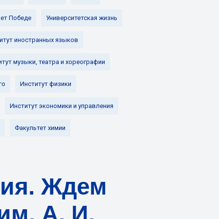
лет Победе
Университетская жизнь
итут иностранных языков
итут музыки, театра и хореографии
го
Институт физики
Институт экономики и управления
Факультет химии
ия. Ждем
м. А. И.