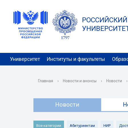
РОССИЙСКИЙ
УНИВЕРСИТЕТ 
Университет
Институты и факультеты
Образ
Главная
›
Новости и анонсы
›
Новости
›
Новости
Н
Все категории
Абитуриентам
НИР
Дост