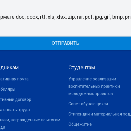
, docx, rtf, xls, xlsx, zip, rar, pdf, jpg, gif, bmp, png
ОТПРАВИТЬ
удникам
Студентам
ативная почта
Управление реализации
воспитательных практик и
юбиляры
молодёжных проектов
тивный договор
Совет обучающихся
а оплаты труда
Стипендии и материальная по
ники, награжденные по итогам
Общежитие
ода