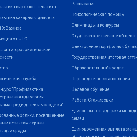
Расписание
актика вирусного гепатита
Психологическая помощь
актика сахарного диабета
Олимпиады и конкурсы
19: Важное
Студенческое научное обществ
ация от ФНС
Электронное портфолио обуча
а антитеррористической
сности
Государственная итоговая атте
ство
Образовательный кредит
огическая служба
Переводы и восстановления
-курс "Профилактика
Целевое обучение
странения идеологии
Работа. Стажировки
изма среди детей и молодежи"
Единое окно поддержки молод
ованные ролики, посвященные
семей
ным аспектам охраны
Единовременная выплата жен
ающей среды
обучающимся по очной форме