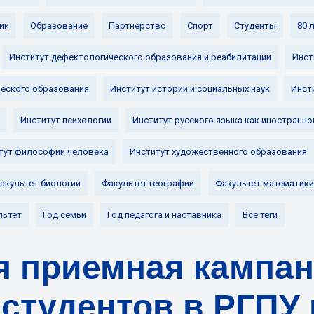
ии
Образование
Партнерство
Спорт
Студенты
80 
Институт дефектологического образования и реабилитации
Инст
ческого образования
Институт истории и социальных наук
Инст
Институт психологии
Институт русского языка как иностранно
тут философии человека
Институт художественного образования
акультет биологии
Факультет географии
Факультет математики
льтет
Год семьи
Год педагога и наставника
Все теги
я приемная кампан
студентов в РГПУ и